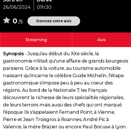
City break
Voyage de noces
Climat
Destinations
Voyage nature
Forum
+
26/06/2024
01h30
PHOTO
0
GUIDES D'ACHAT
Donnez votre avis
/5
BONS PLANS
Streaming
Avis
CARTE DE VOEUX
Carte Bonne année
Carte Pâques
Carte de Noël
Carte Saint-Valentin
Carte d'anniversaire
Synopsis
- Jusqu'au début du XXe siècle, la
DICTIONNAIRE
gastronomie n'était qu'une affaire de grands bourgeois
Biographies
Expressions
Dictionnaire
Citations
Proverbes
PROGRAMME TV
parisiens. Grâce à la voiture, au tourisme automobile
naissant qu'incarne le célèbre Guide Michelin, l'étape
COPAINS D'AVANT
gastronomique s'impose peu à peu au coeur des
Se connecter
Collèges
Universités
Service militaire
S'inscrire
Lycées
Primaires
Entreprises
Avis de recherche
régions. Au bord de la Nationale 7, les Français
AVIS DE DÉCÈS
découvrent la richesse de leurs spécialités régionales,
FORUM
de leurs terroirs mais aussi des chefs qui ont marqué
l'époque. Ils s'appelaient Fernand Point, à Vienne,
Lifestyle
Sport
Television
Cinema
Bricolage
Culture
Auto
Voyage
Pierre et Jean Troisgros à Roannes, André Pic à
Valence, la mère Brazier ou encore Paul Bocuse à Lyon.