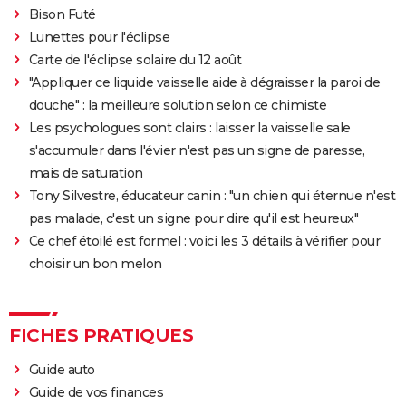
Bison Futé
Le Comte de Monte-Cristo : le film avec Pierre Niney
Lunettes pour l'éclipse
est-il inspiré d'une histoire vraie ?
Carte de l'éclipse solaire du 12 août
Juré n°2 : s'agit-il (véritablement) du dernier film de
"Appliquer ce liquide vaisselle aide à dégraisser la paroi de
Clint Eastwood ?
douche" : la meilleure solution selon ce chimiste
Le Parrain
Les psychologues sont clairs : laisser la vaisselle sale
Il était une fois en Amérique
s'accumuler dans l'évier n'est pas un signe de paresse,
mais de saturation
Peter von Kant
Tony Silvestre, éducateur canin : "un chien qui éternue n'est
Nomadland : synopsis, casting, Oscars, photos,
pas malade, c'est un signe pour dire qu'il est heureux"
streaming, avis...
Ce chef étoilé est formel : voici les 3 détails à vérifier pour
Sound of Metal
choisir un bon melon
Slalom
Oh Canada : que vaut le film avec Richard Gere et
Jacob Elordi présenté au Festival de Cannes ?
FICHES PRATIQUES
Guide auto
Guide de vos finances