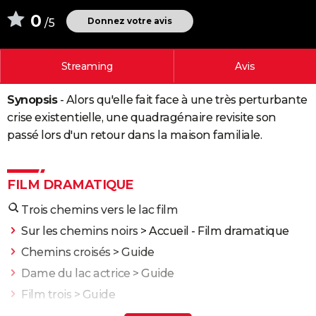
City break
Voyage de noces
Climat
Destinations
Voyage nature
Forum
+
0
PHOTO
Donnez votre avis
/5
GUIDES D'ACHAT
Streaming
Avis
BONS PLANS
Synopsis
- Alors qu'elle fait face à une très perturbante
CARTE DE VOEUX
crise existentielle, une quadragénaire revisite son
Carte Bonne année
Carte Pâques
Carte de Noël
Carte Saint-Valentin
Carte d'anniversaire
DICTIONNAIRE
passé lors d'un retour dans la maison familiale.
Biographies
Expressions
Dictionnaire
Citations
Proverbes
PROGRAMME TV
FILM DRAMATIQUE
COPAINS D'AVANT
Trois chemins vers le lac film
Se connecter
Collèges
Universités
Service militaire
S'inscrire
Lycées
Primaires
Entreprises
Avis de recherche
AVIS DE DÉCÈS
Sur les chemins noirs
> Accueil - Film dramatique
FORUM
Chemins croisés
> Guide
Lifestyle
Sport
Television
Cinema
Bricolage
Culture
Auto
Voyage
Dame du lac actrice
> Guide
Film trois
> Guide
Retour vers le futur 2
> Guide