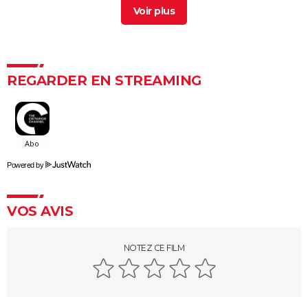
L'Odyssée : "chef d'oeuvre épique", "expérience
brute"... Les critiques sont unanimes
L'Etranger : que vaut l'adaptation du roman d'Albert
Camus par François Ozon ? L'avis des critiques
REGARDER EN STREAMING
Anatomie d'une chute : Sandra a-t-elle vraiment tué
son mari ? Ce qu'en dit la réalisatrice Justine Triet
Les Evadés : synopsis, histoire vraie, casting,
streaming, avis...
Powered by
Voyage au bout de l'enfer
Benedetta : le film troublant avec Virginie Efira est-il
VOS AVIS
inspiré d'une histoire vraie ?
Forrest Gump : une erreur se cache dans le film,
presque personne ne l'a remarquée
NOTEZ CE FILM
Borgo : intrigue, histoire vraie, casting, avis... Les infos
sur le film
"Sexy", "navrant"... "Babygirl", thriller érotique porté