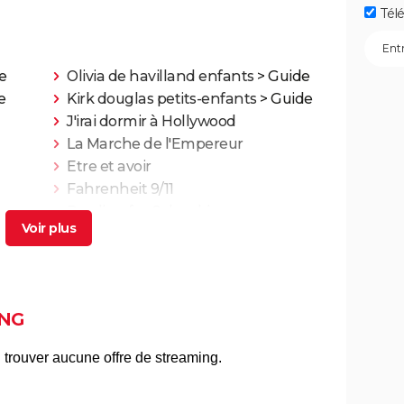
Télé
e
Olivia de havilland enfants
> Guide
e
Kirk douglas petits-enfants
> Guide
J'irai dormir à Hollywood
La Marche de l'Empereur
Etre et avoir
Fahrenheit 9/11
Bowling for Columbine
Une Vérité qui dérange
Faites le mur !
Le Chagrin et la Pitié
Microcosmos, le peuple de l'herbe
NG