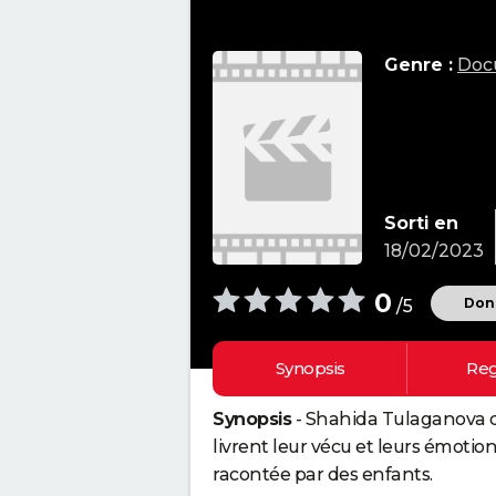
Genre :
Doc
Sorti en
18/02/2023
0
Donn
/5
Synopsis
Reg
Synopsis
- Shahida Tulaganova d
livrent leur vécu et leurs émotions
racontée par des enfants.