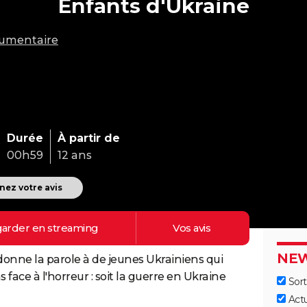
Enfants d'Ukraine
umentaire
Durée
À partir de
00h59
12 ans
ez votre avis
arder en
streaming
Vos
avis
NEW
onne la parole à de jeunes Ukrainiens qui
 face à l'horreur : soit la guerre en Ukraine
Sort
Act