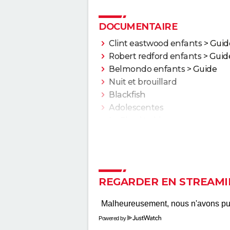
DOCUMENTAIRE
Clint eastwood enfants
> Guid
Robert redford enfants
> Guid
Belmondo enfants
> Guide
Nuit et brouillard
Blackfish
Adolescentes
La Planète bleue
Citizenfour
Inside Job
Super Size Me
Salam
REGARDER EN STREAMI
Lost in la Mancha
Powered by