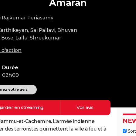
Amaran
:
Rajkumar Periasamy
Karthikeyan, Sai Pallavi, Bhuvan
 Bose, Lallu, Shreekumar
 d'action
Durée
02h00
ez votre avis
arder en
streaming
Vos
avis
NEW
du Jammu-et-Cachemire. L'armée indienne
 des terroristes qui mettent la ville à feu et à
Sort