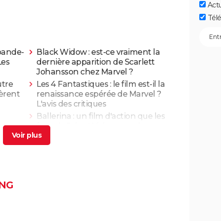
Act
Télé
 bande-
Black Widow : est-ce vraiment la
Les
dernière apparition de Scarlett
Johansson chez Marvel ?
utre
Les 4 Fantastiques : le film est-il la
fèrent
renaissance espérée de Marvel ?
L'avis des critiques
Ballerina : un film d'action que les
ues,
fans de John Wick ne voudront pas
rater
t-il
Superman : est-ce que cette nouvelle
de la
version vaut le coup ? Voici ce qu'en
pensent les critiques
once :
Mission Impossible 8 : Tom Cruise
NG
s et
refuse de répondre à cette question
que tout le monde se pose
Mission Impossible 7 : casting, avis,