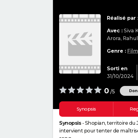
Réalisé par 
Avec :
Siva 
Arora, Rahul
Genre :
Film
Sorti en
31/10/2024
0
Donn
/5
Synopsis
Reg
Synopsis
- Shopian, territoire 
intervient pour tenter de maîtriser