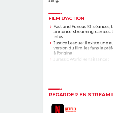
sang.
FILM D'ACTION
Fast and Furious 10 : séances,
annonce, streaming, cameo... 
infos
Justice League : il existe une a
version du film, les fans la pré
à l'original
Jurassic World Renaissance :
intrigue, streaming, avis, critiq
casting...
La Planète des Singes 2024 : es
indispensable de voir le reste 
saga avant de voir ce film ?
Everything Everywhere All at 
REGARDER EN STREAMI
explication du film aux 7 Oscar
de sa fin
Deadpool et Wolverine : est-il