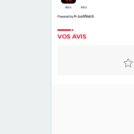
vraiment indispensable de voir
scène post-générique ?
Avengers Doomsday : la band
Powered by
annonce est enfin sortie, et o
comprend plus grand chose 
Shang Chi : synopsis, casting, 
VOS AVIS
post-générique, streaming, cri
Disney+...
Venom : synopsis, casting,
streaming, avis... Tout sur le fi
Tom Hardy
Fast and Furious 9 : synopsis, c
bande-annonce, streaming, p
avis...
Hunger Games, Lever de soleil 
Moisson : Effie, Haymitch... des
personnages bien connus dan
bande-annonce
Gladiator 2 : pourquoi cette su
risque-t-elle de diviser les fans
film culte ?