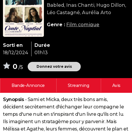
Babled, Inas Chanti, Hugo Dillon,
City break
Voyage de noces
Climat
Destinations
Voyage nature
Forum
+
PHOTO
Léo Castagné, Aurélia Arto
GUIDES D'ACHAT
Genre :
Film comique
BONS PLANS
CARTE DE VOEUX
Sorti en
Durée
18/12/2024
01h13
Carte Bonne année
Carte Pâques
Carte de Noël
Carte Saint-Valentin
Carte d'anniversaire
DICTIONNAIRE
0
Biographies
Expressions
Dictionnaire
Citations
Proverbes
Donnez votre avis
/5
PROGRAMME TV
COPAINS D'AVANT
Bande-Annonce
Streaming
Avis
Se connecter
Collèges
Universités
Service militaire
S'inscrire
Lycées
Primaires
Entreprises
Avis de recherche
AVIS DE DÉCÈS
Synopsis
- Sami et Micka, deux très bons amis,
FORUM
décident secrètement d'échanger leur compagne le
Lifestyle
Sport
Television
Cinema
Bricolage
Culture
Auto
Voyage
temps d'une nuit en s'inspirant d'un livre qu'ils ont lu.
Ils imaginent un stratagème pour y parvenir. Mais
Mélissa et Agathe, leurs femmes, découvrent le plan et