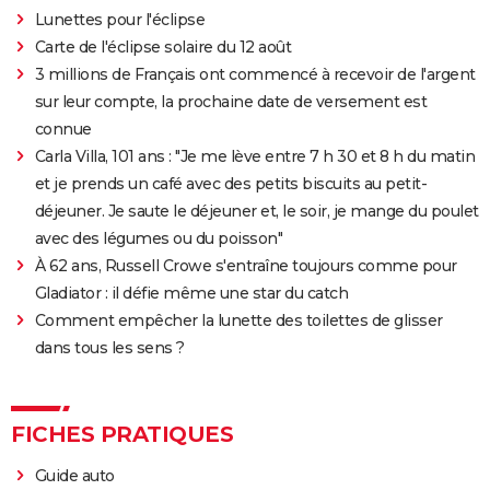
Lunettes pour l'éclipse
OSS 117 3 : que disent les critiques sur le film ?
Carte de l'éclipse solaire du 12 août
Monty Python, Sacré Graal
3 millions de Français ont commencé à recevoir de l'argent
The French Dispatch : faut-il voir le dernier Wes
sur leur compte, la prochaine date de versement est
Anderson ? Critiques
connue
La Traversée
Carla Villa, 101 ans : "Je me lève entre 7 h 30 et 8 h du matin
Gaston Lagaffe : intrigue, avis, streaming... Tout sur
et je prends un café avec des petits biscuits au petit-
l'adaptation de la BD culte
déjeuner. Je saute le déjeuner et, le soir, je mange du poulet
avec des légumes ou du poisson"
À 62 ans, Russell Crowe s'entraîne toujours comme pour
Gladiator : il défie même une star du catch
Comment empêcher la lunette des toilettes de glisser
dans tous les sens ?
FICHES PRATIQUES
Guide auto