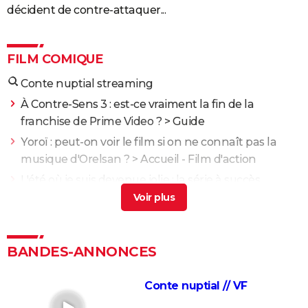
décident de contre-attaquer...
FILM COMIQUE
Conte nuptial streaming
À Contre-Sens 3 : est-ce vraiment la fin de la
franchise de Prime Video ?
> Guide
Yoroï : peut-on voir le film si on ne connaît pas la
musique d'Orelsan ?
> Accueil - Film d'action
L'été où je suis devenue jolie : la série à succès
estivale est de retour pour son final attendu
> Guide
Banlieusards 3 : le dernier volet de la saga de Kery
James arrive sur Netflix
> Guide
BANDES-ANNONCES
The Bear : "il est temps que ça se termine", cet
acteur s'exprime sur la fin de la série
> Guide
Conte nuptial // VF
Intouchables : "Sans lui je serais mort de