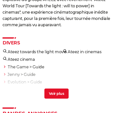
World Tour [Towards the light : will to power] in
cinemas", une expérience cinématographique inédite
capturant, pour la première fois, leur tournée mondiale
comme jamais vu auparavant.
DIVERS
Ateez towards the light movie
Ateez in cinemas
Ateez cinema
The Game
> Guide
Jenny
> Guide
Evolution
> Guide
Philadelphia
> Guide
Gangsta's Paradise
> Guide
Donne-moi des ailes : l'histoire vraie qui a inspiré
Nicolas Vanier