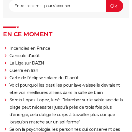
casting, bande-annonce, streaming...
Les goûts et les couleurs
Kinds of Kindness : notre critique du dernier film de
Yorgos Lanthimos
EN CE MOMENT
May December
Incendies en France
The Truman Show
Canicule d'août
Breakfast Club : synopsis, casting, streaming, avis...
La Liga sur DAZN
Big Fish
Guerre en Iran
Lost in Translation : synopsis, casting, bande-
Carte de l'éclipse solaire du 12 août
annonce, streaming, avis...
Voici pourquoi les pastilles pour lave-vaisselle devraient
Juno
être vos meilleures alliées dans la salle de bain
Sergio Lopez Lopez, kiné : "Marcher sur le sable sec de la
Rémi sans famille : bande-annonce et date de sortie
plage peut nécessiter jusqu'à près de trois fois plus
du film
d'énergie, cela oblige le corps à travailler plus dur que
lorsqu'on marche sur un sol ferme"
Selon la psychologie, les personnes qui conservent des