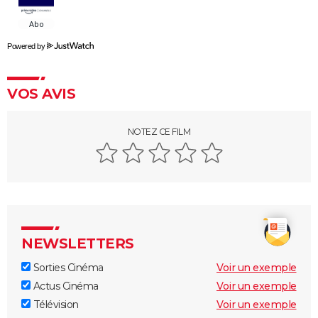
casting, intrigue, avis...
Asteroid City : critiques, séances, streaming, bande-
Powered by
annonce, casting, avis...
Sans filtre : critiques, streaming, casting, avis...
VOS AVIS
Un triomphe
Anora : streaming, casting, intrigue... Tout sur le film
NOTEZ CE FILM
Little Miss Sunshine
The Phoenician Scheme : faut-il voir le dernier Wes
Anderson ? Notre critique
Billy Elliot
En roue libre
"Pauvres créatures" : de quoi parle ce film étrange
NEWSLETTERS
avec Emma Stone ?
Sorties Cinéma
Voir un exemple
Captain Fantastic : synopsis, casting, bande-
Actus Cinéma
Voir un exemple
annonce, streaming, avis...
Télévision
Voir un exemple
Le Fabuleux Destin d'Amélie Poulain : synopsis,