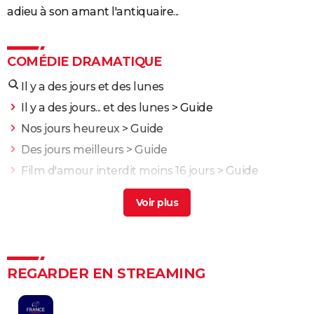
adieu à son amant l'antiquaire...
COMÉDIE DRAMATIQUE
Il y a des jours et des lunes
Il y a des jours... et des lunes
> Guide
Nos jours heureux
> Guide
Des jours meilleurs
> Guide
Film d'amour interdit moins 16 jours
> Guide
Le jour du vin et des roses
> Guide
Une bataille après l'autre : noté 4,7/5, le gagnant des
Oscars était "le film plus fou de l'année" selon les
critiques
Kaamelott deuxième volet (partie 1) : quand voir la
REGARDER EN STREAMING
partie 2 au cinéma ?
Second tour : date de sortie, bande-annonce,