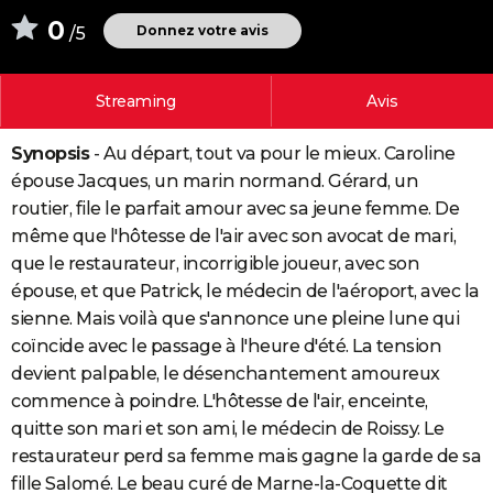
City break
Voyage de noces
Climat
Destinations
Voyage nature
Forum
+
0
PHOTO
Donnez votre avis
/5
GUIDES D'ACHAT
Streaming
Avis
BONS PLANS
Synopsis
- Au départ, tout va pour le mieux. Caroline
CARTE DE VOEUX
épouse Jacques, un marin normand. Gérard, un
Carte Bonne année
Carte Pâques
Carte de Noël
Carte Saint-Valentin
Carte d'anniversaire
DICTIONNAIRE
routier, file le parfait amour avec sa jeune femme. De
même que l'hôtesse de l'air avec son avocat de mari,
Biographies
Expressions
Dictionnaire
Citations
Proverbes
PROGRAMME TV
que le restaurateur, incorrigible joueur, avec son
épouse, et que Patrick, le médecin de l'aéroport, avec la
COPAINS D'AVANT
sienne. Mais voilà que s'annonce une pleine lune qui
Se connecter
Collèges
Universités
Service militaire
S'inscrire
Lycées
Primaires
Entreprises
Avis de recherche
AVIS DE DÉCÈS
coïncide avec le passage à l'heure d'été. La tension
devient palpable, le désenchantement amoureux
FORUM
commence à poindre. L'hôtesse de l'air, enceinte,
Lifestyle
Sport
Television
Cinema
Bricolage
Culture
Auto
Voyage
quitte son mari et son ami, le médecin de Roissy. Le
restaurateur perd sa femme mais gagne la garde de sa
fille Salomé. Le beau curé de Marne-la-Coquette dit