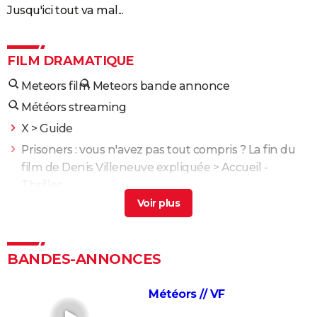
Jusqu'ici tout va mal...
FILM DRAMATIQUE
Meteors film
Meteors bande annonce
Météors streaming
X
> Guide
Prisoners : vous n'avez pas tout compris ? La fin du
film de Denis Villeneuve expliquée
> Accueil -
Thriller
Enemy : que signifie la fin du film ? Tentative
d'explication
> Guide
XXL
> Guide
BANDES-ANNONCES
Propre : découvrez ce drame chilien glaçant sur
Netflix
> Guide
Météors // VF
L'Odyssée : "chef d'oeuvre épique", "expérience