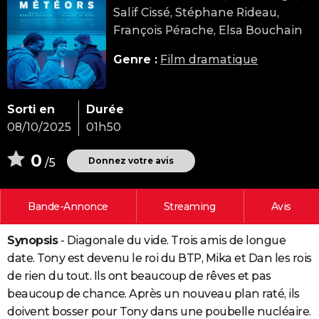
Salif Cissé, Stéphane Rideau,
City break
Voyage de noces
Climat
Destinations
Voyage nature
Forum
+
PHOTO
François Pérache, Elsa Bouchain
GUIDES D'ACHAT
Genre :
Film dramatique
BONS PLANS
CARTE DE VOEUX
Sorti en
Durée
08/10/2025
01h50
Carte Bonne année
Carte Pâques
Carte de Noël
Carte Saint-Valentin
Carte d'anniversaire
DICTIONNAIRE
0
Biographies
Expressions
Dictionnaire
Citations
Proverbes
Donnez votre avis
/5
PROGRAMME TV
COPAINS D'AVANT
Bande-Annonce
Streaming
Avis
Se connecter
Collèges
Universités
Service militaire
S'inscrire
Lycées
Primaires
Entreprises
Avis de recherche
AVIS DE DÉCÈS
Synopsis
- Diagonale du vide. Trois amis de longue
FORUM
date. Tony est devenu le roi du BTP, Mika et Dan les rois
Lifestyle
Sport
Television
Cinema
Bricolage
Culture
Auto
Voyage
de rien du tout. Ils ont beaucoup de rêves et pas
beaucoup de chance. Après un nouveau plan raté, ils
doivent bosser pour Tony dans une poubelle nucléaire.