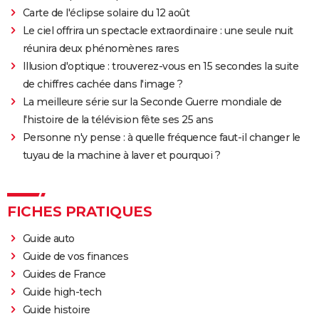
est-il inspiré d'une histoire vraie ?
Carte de l'éclipse solaire du 12 août
Juré n°2 : s'agit-il (véritablement) du dernier film de
Le ciel offrira un spectacle extraordinaire : une seule nuit
Clint Eastwood ?
réunira deux phénomènes rares
Le Parrain
Illusion d'optique : trouverez-vous en 15 secondes la suite
Il était une fois en Amérique
de chiffres cachée dans l'image ?
La meilleure série sur la Seconde Guerre mondiale de
Peter von Kant
l'histoire de la télévision fête ses 25 ans
Nomadland : synopsis, casting, Oscars, photos,
Personne n'y pense : à quelle fréquence faut-il changer le
streaming, avis...
tuyau de la machine à laver et pourquoi ?
Sound of Metal
Slalom
Oh Canada : que vaut le film avec Richard Gere et
FICHES PRATIQUES
Jacob Elordi présenté au Festival de Cannes ?
Guide auto
Guide de vos finances
Guides de France
Guide high-tech
Guide histoire