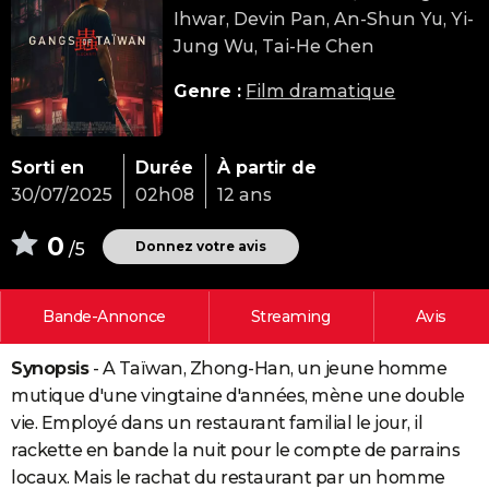
Ihwar, Devin Pan, An-Shun Yu, Yi-
City break
Voyage de noces
Climat
Destinations
Voyage nature
Forum
+
PHOTO
Jung Wu, Tai-He Chen
GUIDES D'ACHAT
Genre :
Film dramatique
BONS PLANS
CARTE DE VOEUX
Sorti en
Durée
À partir de
30/07/2025
02h08
12 ans
Carte Bonne année
Carte Pâques
Carte de Noël
Carte Saint-Valentin
Carte d'anniversaire
DICTIONNAIRE
0
Biographies
Expressions
Dictionnaire
Citations
Proverbes
Donnez votre avis
/5
PROGRAMME TV
COPAINS D'AVANT
Bande-Annonce
Streaming
Avis
Se connecter
Collèges
Universités
Service militaire
S'inscrire
Lycées
Primaires
Entreprises
Avis de recherche
AVIS DE DÉCÈS
Synopsis
- A Taïwan, Zhong-Han, un jeune homme
FORUM
mutique d'une vingtaine d'années, mène une double
Lifestyle
Sport
Television
Cinema
Bricolage
Culture
Auto
Voyage
vie. Employé dans un restaurant familial le jour, il
rackette en bande la nuit pour le compte de parrains
locaux. Mais le rachat du restaurant par un homme