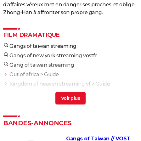
d'affaires véreux met en danger ses proches, et oblige
Zhong-Han à affronter son propre gang...
FILM DRAMATIQUE
Gangs of taiwan streaming
Gangs of new york streaming vostfr
Gang of taiwan streaming
Out of africa
> Guide
Kingdom of heaven streaming vf
> Guide
The last of us streaming
> Guide
Band of brothers streaming
> Guide
Man of steel streaming
> Guide
L'Odyssée : "chef d'oeuvre épique", "expérience
BANDES-ANNONCES
brute"... Les critiques sont unanimes
Gangs of Taiwan // VOST
L'Etranger : que vaut l'adaptation du roman d'Albert