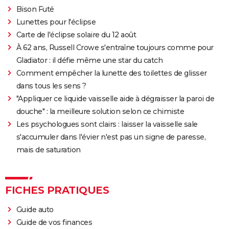
Clint Eastwood ?
Bison Futé
Le Parrain
Lunettes pour l'éclipse
Carte de l'éclipse solaire du 12 août
Il était une fois en Amérique
À 62 ans, Russell Crowe s'entraîne toujours comme pour
Peter von Kant
Gladiator : il défie même une star du catch
Nomadland : synopsis, casting, Oscars, photos,
Comment empêcher la lunette des toilettes de glisser
streaming, avis...
dans tous les sens ?
Sound of Metal
"Appliquer ce liquide vaisselle aide à dégraisser la paroi de
Slalom
douche" : la meilleure solution selon ce chimiste
Les psychologues sont clairs : laisser la vaisselle sale
Oh Canada : que vaut le film avec Richard Gere et
s'accumuler dans l'évier n'est pas un signe de paresse,
Jacob Elordi présenté au Festival de Cannes ?
mais de saturation
FICHES PRATIQUES
Guide auto
Guide de vos finances