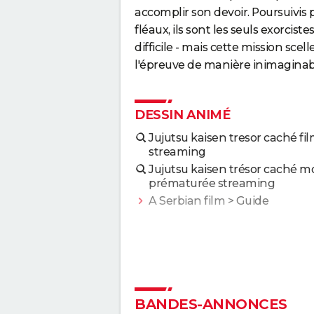
accomplir son devoir. Poursuivis 
fléaux, ils sont les seuls exorcis
difficile - mais cette mission scel
l'épreuve de manière inimaginabl
DESSIN ANIMÉ
Jujutsu kaisen tresor caché fi
streaming
Jujutsu kaisen trésor caché m
prématurée streaming
A Serbian film
> Guide
Bagarre
> Guide
BANDES-ANNONCES
Dragons 3 : verra-t-on un jour