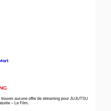
le film Disney de fin d'année ?
est pas
Le garçon et le héron : synopsis,
 monde
casting, séances, streaming... Tout sur
3 ans
le film Hayao Miyazaki
n nous
Toy Story 5 : Pixar signe une jolie ode
)
à l'imagination des enfants, notre
critique
Vice-Versa 2 : vous avez
ing,
certainement raté cette scène qui
révèle le secret de Riley, ne partez
pas avant la fin !
 Mort
nçais
La Reine des neiges : le scénario du
film aurait pu être très différent
NG
 à
Le Roi Lion : que pensent les
t
critiques du remake 2019 ?
Les chiffres sont impressionnants :
Vaiana 2 dépasse les attentes et