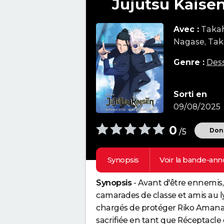
Jujutsu Kaisen
Avec :
Takah
Nagase, Tak
Genre :
Des
Sorti en
09/08/2025
0
Donn
/5
Synopsis
Voir la
bande-ann
Synopsis
- Avant d'être ennemis,
camarades de classe et amis au l
chargés de protéger Riko Amanai
sacrifiée en tant que Réceptacle d