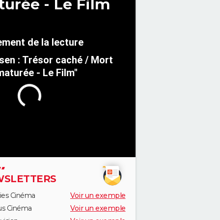
turée - Le Film
sen : Trésor caché / Mort
aturée - Le Film"
SLETTERS
ies Cinéma
Voir un exemple
us Cinéma
Voir un exemple