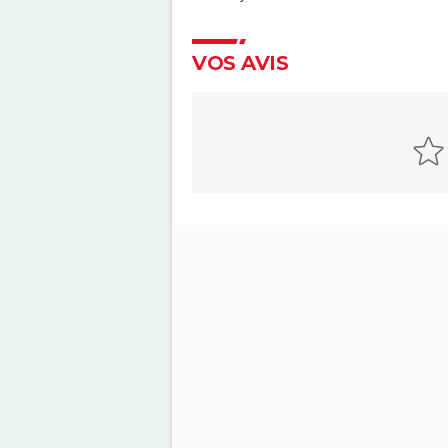
Zootopie : synopsis, casting, b
annonce, photos, streaming, avi
VOS AVIS
Akira
Luca : synopsis, casting, bande
annonce, streaming, Disney+,
interview, DVD...
Le Géant de fer
Buzz l'éclair : à partir de quel â
le spin-off de Toy Story ?
Toy Story 4 : une suite à voir ? 
critiques
Spider-Man Beyond the Spide
Verse : mauvaise nouvelle pour
fans, l'attente sera encore lo
Les Bad Guys