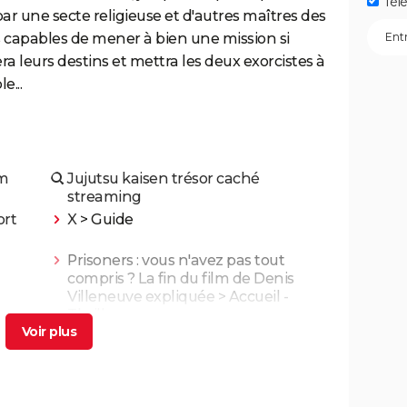
Télé
par une secte religieuse et d'autres maîtres des
tes capables de mener à bien une mission si
lera leurs destins et mettra les deux exorcistes à
e...
lm
Jujutsu kaisen trésor caché
streaming
ort
X
> Guide
Prisoners : vous n'avez pas tout
compris ? La fin du film de Denis
Villeneuve expliquée
> Accueil -
Thriller
À Contre-Sens 3 : est-ce vraiment la
fin de la franchise de Prime Video ?
>
Guide
 une
Zootopie 2 : à partir de quel âge voir