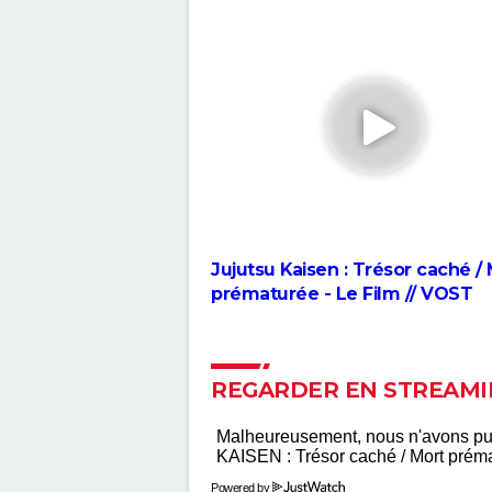
suite en dessin animé ? Le
réalisateur donne son avis
Super Mario Bros, le film : ce n'
le premier film Mario, tout le
a oublié cet échec sorti il y a 3
Super Mario Galaxy, le film : o
prend pour des idiots (critique
"Spider-Man : Across the
Spiderverse" : séances, stream
critique, avis, bande-annonce...
Jujutsu Kaisen : Trésor caché /
prématurée - Le Film // VOST
Élémentaire : deux acteurs fra
très connus font les voix des
personnages, les avez-vous
reconnus ?
REGARDER EN STREAMI
Des minions et des monstres :
partir de quel âge votre enfan
peut-il voir le film ?
Your Name
Powered by