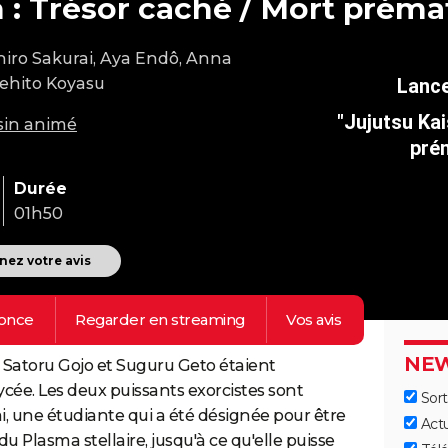
 : Trésor caché / Mort préma
iro Sakurai, Aya Endô, Anna
ehito Koyasu
"Jujutsu Kai
sin animé
prém
Durée
01h50
ez votre avis
once
Regarder en
streaming
Vos
avis
NEW
 Satoru Gojo et Suguru Geto étaient
ycée. Les deux puissants exorcistes sont
Sort
, une étudiante qui a été désignée pour être
Act
u Plasma stellaire, jusqu'à ce qu'elle puisse