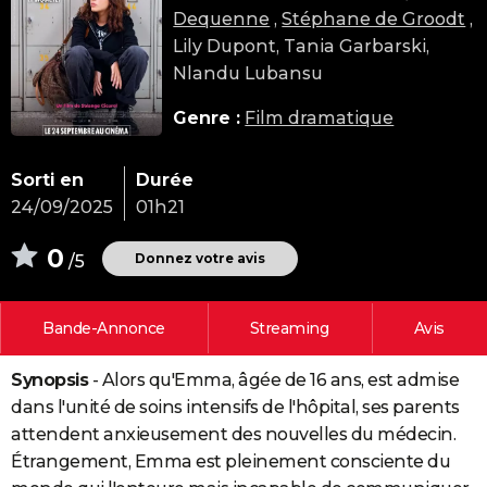
Dequenne
,
Stéphane de Groodt
,
City break
Voyage de noces
Climat
Destinations
Voyage nature
Forum
+
PHOTO
Lily Dupont, Tania Garbarski,
GUIDES D'ACHAT
Nlandu Lubansu
BONS PLANS
Genre :
Film dramatique
CARTE DE VOEUX
Sorti en
Durée
Carte Bonne année
Carte Pâques
Carte de Noël
Carte Saint-Valentin
Carte d'anniversaire
DICTIONNAIRE
24/09/2025
01h21
Biographies
Expressions
Dictionnaire
Citations
Proverbes
PROGRAMME TV
0
Donnez votre avis
/5
COPAINS D'AVANT
Bande-Annonce
Streaming
Avis
Se connecter
Collèges
Universités
Service militaire
S'inscrire
Lycées
Primaires
Entreprises
Avis de recherche
AVIS DE DÉCÈS
Synopsis
- Alors qu'Emma, âgée de 16 ans, est admise
FORUM
dans l'unité de soins intensifs de l'hôpital, ses parents
Lifestyle
Sport
Television
Cinema
Bricolage
Culture
Auto
Voyage
attendent anxieusement des nouvelles du médecin.
Étrangement, Emma est pleinement consciente du