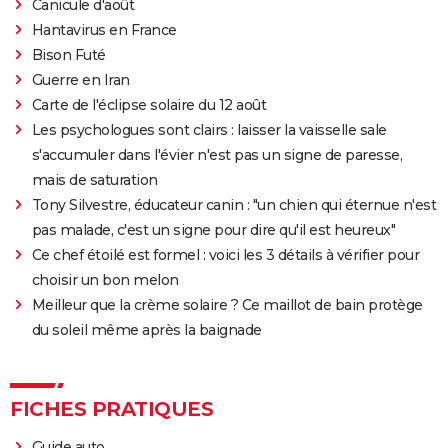
streaming, avis...
Canicule d'août
Hantavirus en France
Sound of Metal
Bison Futé
Slalom
Guerre en Iran
Oh Canada : que vaut le film avec Richard Gere et
Carte de l'éclipse solaire du 12 août
Jacob Elordi présenté au Festival de Cannes ?
Les psychologues sont clairs : laisser la vaisselle sale
s'accumuler dans l'évier n'est pas un signe de paresse,
mais de saturation
Tony Silvestre, éducateur canin : "un chien qui éternue n'est
pas malade, c'est un signe pour dire qu'il est heureux"
Ce chef étoilé est formel : voici les 3 détails à vérifier pour
choisir un bon melon
Meilleur que la crème solaire ? Ce maillot de bain protège
du soleil même après la baignade
FICHES PRATIQUES
Guide auto