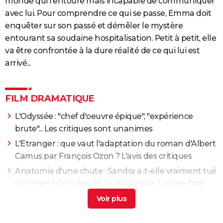
monde qui l'entoure mais incapable de communiquer
avec lui. Pour comprendre ce qui se passe, Emma doit
enquêter sur son passé et démêler le mystère
entourant sa soudaine hospitalisation. Petit à petit, elle
va être confrontée à la dure réalité de ce qui lui est
arrivé...
FILM DRAMATIQUE
L'Odyssée : "chef d'oeuvre épique", "expérience
brute"... Les critiques sont unanimes
L'Etranger : que vaut l'adaptation du roman d'Albert
Camus par François Ozon ? L'avis des critiques
Anatomie d'une chute : Sandra a-t-elle vraiment tué
son mari ? Ce qu'en dit la réalisatrice Justine Triet
Les Evadés : synopsis, histoire vraie, casting,
streaming, avis...