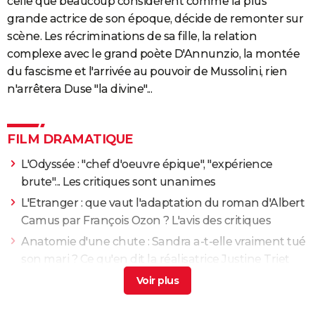
celle que beaucoup considèrent comme la plus
grande actrice de son époque, décide de remonter sur
scène. Les récriminations de sa fille, la relation
complexe avec le grand poète D'Annunzio, la montée
du fascisme et l'arrivée au pouvoir de Mussolini, rien
n'arrêtera Duse "la divine"...
FILM DRAMATIQUE
L'Odyssée : "chef d'oeuvre épique", "expérience
brute"... Les critiques sont unanimes
L'Etranger : que vaut l'adaptation du roman d'Albert
Camus par François Ozon ? L'avis des critiques
Anatomie d'une chute : Sandra a-t-elle vraiment tué
son mari ? Ce qu'en dit la réalisatrice Justine Triet
Les Evadés : synopsis, histoire vraie, casting,
streaming, avis...