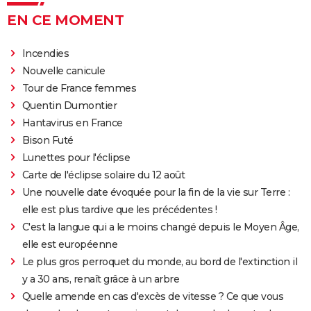
streaming, avis...
EN CE MOMENT
Sound of Metal
Slalom
Incendies
Oh Canada : que vaut le film avec Richard Gere et
Nouvelle canicule
Jacob Elordi présenté au Festival de Cannes ?
Tour de France femmes
Quentin Dumontier
Hantavirus en France
Bison Futé
Lunettes pour l'éclipse
Carte de l'éclipse solaire du 12 août
Une nouvelle date évoquée pour la fin de la vie sur Terre :
elle est plus tardive que les précédentes !
C'est la langue qui a le moins changé depuis le Moyen Âge,
elle est européenne
Le plus gros perroquet du monde, au bord de l'extinction il
y a 30 ans, renaît grâce à un arbre
Quelle amende en cas d'excès de vitesse ? Ce que vous