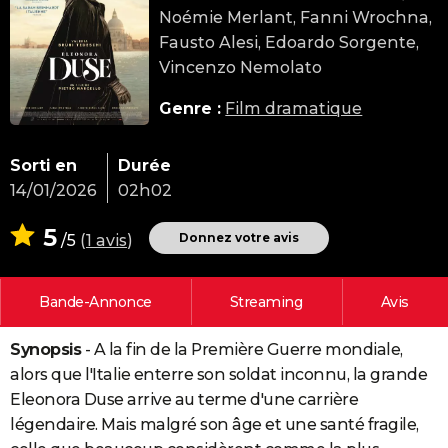
Noémie Merlant, Fanni Wrochna,
City break
Voyage de noces
Climat
Destinations
Voyage nature
Forum
+
PHOTO
Fausto Alesi, Edoardo Sorgente,
GUIDES D'ACHAT
Vincenzo Nemolato
BONS PLANS
Genre :
Film dramatique
CARTE DE VOEUX
Sorti en
Durée
Carte Bonne année
Carte Pâques
Carte de Noël
Carte Saint-Valentin
Carte d'anniversaire
DICTIONNAIRE
14/01/2026
02h02
Biographies
Expressions
Dictionnaire
Citations
Proverbes
PROGRAMME TV
5
Donnez votre avis
/5
(
1 avis
)
COPAINS D'AVANT
Bande-Annonce
Streaming
Avis
Se connecter
Collèges
Universités
Service militaire
S'inscrire
Lycées
Primaires
Entreprises
Avis de recherche
AVIS DE DÉCÈS
Synopsis
- A la fin de la Première Guerre mondiale,
FORUM
alors que l'Italie enterre son soldat inconnu, la grande
Lifestyle
Sport
Television
Cinema
Bricolage
Culture
Auto
Voyage
Eleonora Duse arrive au terme d'une carrière
légendaire. Mais malgré son âge et une santé fragile,