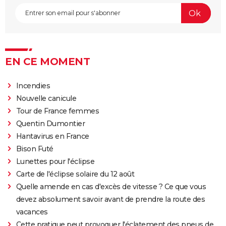
Tomb Raider : synopsis, Alicia Vikander, streaming,
avis... Tout sur le film sur Lara Croft
Shang Chi : synopsis, casting, scènes post-générique,
streaming, critiques, Disney+...
EN CE MOMENT
Uncharted : faut-il connaître le jeu avant de voir le
film ?
Incendies
Venom : synopsis, casting, streaming, avis... Tout sur
Nouvelle canicule
le film avec Tom Hardy
Tour de France femmes
Ant-Man 3 : critiques, scène post-générique, bande-
Quentin Dumontier
annonce, casting...
Hantavirus en France
Fast and Furious 9 : synopsis, casting, bande-
Bison Futé
annonce, streaming, photos, avis...
Lunettes pour l'éclipse
Top Gun Maverick : Tom Cruise a-t-il vraiment piloté
Carte de l'éclipse solaire du 12 août
des avions pour les besoins du film ?
Quelle amende en cas d'excès de vitesse ? Ce que vous
devez absolument savoir avant de prendre la route des
Hunger Games, Lever de soleil sur la Moisson : Effie,
vacances
Haymitch... des personnages bien connus dans la
Cette pratique peut provoquer l'éclatement des pneus de