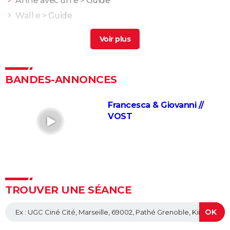
Anne avec un e
> Guide
Wall e
> Guide
L'Odyssée : "chef d'oeuvre épique", "expérience
brute"... Les critiques sont unanimes
> Guide
Une bataille après l'autre : noté 4,7/5, le gagnant des
Oscars était "le film plus fou de l'année" selon les
BANDES-ANNONCES
critiques
> Guide
Fast and Furious 10 : séances, bande-annonce,
Francesca & Giovanni //
streaming, cameo... Les infos
VOST
Black Widow : est-ce vraiment la dernière apparition
de Scarlett Johansson chez Marvel ?
Justice League : il existe une autre version du film, les
fans la préfèrent à l'original
Les 4 Fantastiques : le film est-il la renaissance
TROUVER UNE SÉANCE
espérée de Marvel ? L'avis des critiques
Jurassic World Renaissance : intrigue, streaming,
avis, critiques, casting...