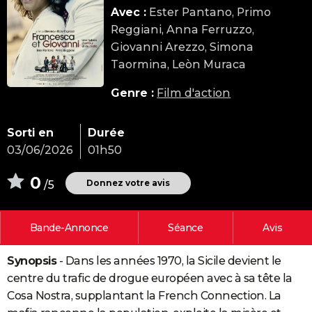
Avec :
Ester Pantano, Primo
City break
Voyage de noces
Climat
Destinations
Voyage nature
Forum
+
PHOTO
Reggiani, Anna Ferruzzo,
GUIDES D'ACHAT
Giovanni Arezzo, Simona
Taormina, Leòn Muraca
BONS PLANS
Genre :
Film d'action
CARTE DE VOEUX
Carte Bonne année
Carte Pâques
Carte de Noël
Carte Saint-Valentin
Carte d'anniversaire
DICTIONNAIRE
Sorti en
Durée
03/06/2026
01h50
Biographies
Expressions
Dictionnaire
Citations
Proverbes
PROGRAMME TV
0
Donnez votre avis
/5
COPAINS D'AVANT
Se connecter
Collèges
Universités
Service militaire
S'inscrire
Lycées
Primaires
Entreprises
Avis de recherche
AVIS DE DÉCÈS
Bande-Annonce
Séance
Avis
FORUM
Synopsis
- Dans les années 1970, la Sicile devient le
Lifestyle
Sport
Television
Cinema
Bricolage
Culture
Auto
Voyage
centre du trafic de drogue européen avec à sa tête la
Cosa Nostra, supplantant la French Connection. La