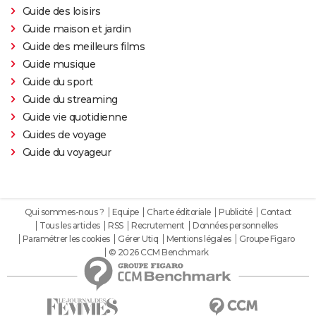
Guide des loisirs
The Batman : intrigue, casting, avis, streaming,
Guide maison et jardin
bande-annonce...
Guide des meilleurs films
Piège de cristal
Guide musique
Batman v Superman : le crossover de super-héros a-
Guide du sport
t-il une suite ?
Guide du streaming
Morbius : y a-t-il une scène post-générique à la fin du
Guide vie quotidienne
film ?
Guides de voyage
Guide du voyageur
Spider-Man No Way Home : où voir le film en VOD
streaming et à quel prix ?
Les Éternels : que signifient les scènes post-
générique ? Explications
Qui sommes-nous ?
Equipe
Charte éditoriale
Publicité
Contact
Tous les articles
RSS
Recrutement
Données personnelles
The Suicide Squad : synopsis, casting, bande-
Paramétrer les cookies
Gérer Utiq
Mentions légales
Groupe Figaro
annonce, seances, streaming...
© 2026 CCM Benchmark
Kingsman 3 : date, casting.... Ce que l'on sait sur le
film
Avengers 6 : date, personnages... Tout sur Secret