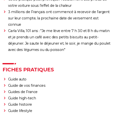
bande-annonce
votre voiture sous l'effet de la chaleur
Doctor Strange 2 : que signifient les scènes post-
3 millions de Français ont commencé à recevoir de l'argent
génériques ? On vous explique
sur leur compte, la prochaine date de versement est
Gladiator 2 : pourquoi cette suite risque-t-elle de
connue
diviser les fans du film culte ?
Carla Villa, 101 ans : "Je me lève entre 7 h 30 et 8 h du matin
Kraven le chasseur : le film Marvel s'offre une
et je prends un café avec des petits biscuits au petit-
sanglante bande-annonce, quelle date de sortie ?
déjeuner. Je saute le déjeuner et, le soir, je mange du poulet
Thunderbolts* : le dernier film Marvel vaut-il le
avec des légumes ou du poisson"
coup ? Les critiques sont (presque) unanimes
Mad Max Fury Road : synopsis, casting, bande-
FICHES PRATIQUES
annonce, streaming, avis...
John Wick 4 : casting, avis, critiques, suite, séances,
Guide auto
streaming...
Guide de vos finances
Black Panther 2 : de quoi est mort l'acteur Chadwick
Guides de France
Boseman ?
Guide high-tech
Guide histoire
Furiosa : que vaut le prequel de "Mad Max Fury
Guide lifestyle
Road" ? Notre critique