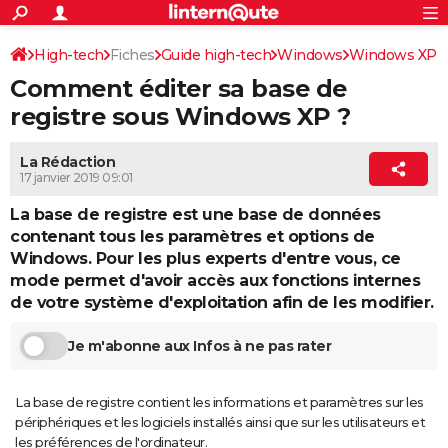
ACTUALITÉS
Connexion
S'inscrire
High-tech
Fiches
Guide high-tech
Windows
Rechercher
Windows XP
Société
Education
Villes
Politique
Faits Divers
Monde
+
SPORT
Comment éditer sa base de
Football
Cyclisme
Forum
Coupe du monde 2026
Tennis
Rugby
CULTURE
registre sous Windows XP ?
TNT
Cinéma
Musique
Programme TV
Streaming
Sorties cinéma
+
FINANCE
La Rédaction
17 janvier 2019 09:01
Impôts
Immobilier
Banque
Crédit
Retraite
Epargne
Risques naturels par ville
Assurance
AUTO
La base de registre est une base de données
Réserver un essai
Berlines
Forum auto
Essais
Citadines
SUV
+
HIGH-TECH
contenant tous les paramètres et options de
Windows. Pour les plus experts d'entre vous, ce
Meilleur smartphone
Ordinateurs
Guide high-tech
Mobiles
Internet
Jeux vidéo
+
BRICOLAGE
mode permet d'avoir accès aux fonctions internes
de votre système d'exploitation afin de les modifier.
Aménagement intérieur
Cuisine
Jardinage
+
Forum
Extérieur
Salle de bains
Rangement
WEEK-END
Je m'abonne aux Infos à ne pas rater
Escapades
Expositions
Week-end nature
Guides de France
Patrimoine
Musées
+
LIFESTYLE
Bien-être
Mode
+
Art de vivre
Loisirs
Modes de vie
SANTE
La base de registre contient les informations et paramètres sur les
périphériques et les logiciels installés ainsi que sur les utilisateurs et
Guide de la santé
Médicaments
+
Alimentation
Maladies
Sommeil
VOYAGE
les préférences de l'ordinateur.