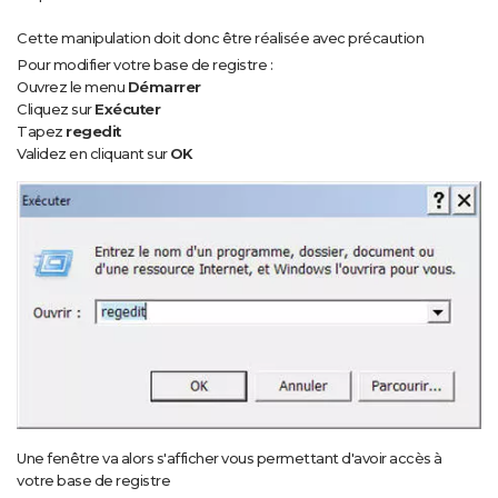
City break
Voyage de noces
Climat
Destinations
Voyage nature
Forum
+
PHOTO
Cette manipulation doit donc être réalisée avec précaution
Pour modifier votre base de registre :
GUIDES D'ACHAT
Ouvrez le menu
Démarrer
Cliquez sur
Exécuter
BONS PLANS
Tapez
regedit
Validez en cliquant sur
OK
CARTE DE VOEUX
Carte Bonne année
Carte Pâques
Carte de Noël
Carte Saint-Valentin
Carte d'anniversaire
DICTIONNAIRE
Biographies
Expressions
Dictionnaire
Citations
Proverbes
PROGRAMME TV
COPAINS D'AVANT
Se connecter
Collèges
Universités
Service militaire
S'inscrire
Lycées
Primaires
Entreprises
Avis de recherche
AVIS DE DÉCÈS
FORUM
Lifestyle
Sport
Television
Cinema
Bricolage
Culture
Auto
Voyage
Une fenêtre va alors s'afficher vous permettant d'avoir accès à
votre base de registre