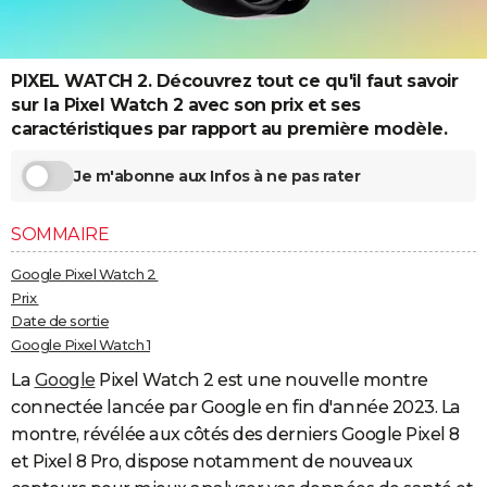
City break
Voyage de noces
Climat
Destinations
Voyage nature
Forum
+
PHOTO
GUIDES D'ACHAT
PIXEL WATCH 2. Découvrez tout ce qu'il faut savoir
sur la Pixel Watch 2 avec son prix et ses
BONS PLANS
caractéristiques par rapport au première modèle.
CARTE DE VOEUX
Je m'abonne aux Infos à ne pas rater
Carte Bonne année
Carte Pâques
Carte de Noël
Carte Saint-Valentin
Carte d'anniversaire
DICTIONNAIRE
SOMMAIRE
Biographies
Expressions
Dictionnaire
Citations
Proverbes
PROGRAMME TV
Google Pixel Watch 2
COPAINS D'AVANT
Prix
Date de sortie
Se connecter
Collèges
Universités
Service militaire
S'inscrire
Lycées
Primaires
Entreprises
Avis de recherche
AVIS DE DÉCÈS
Google Pixel Watch 1
La
Google
Pixel Watch 2 est une nouvelle montre
FORUM
connectée lancée par Google en fin d'année 2023. La
Lifestyle
Sport
Television
Cinema
Bricolage
Culture
Auto
Voyage
montre, révélée aux côtés des derniers Google Pixel 8
et Pixel 8 Pro, dispose notamment de nouveaux