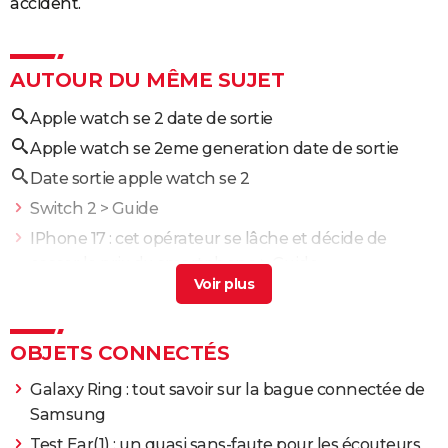
accident.
AUTOUR DU MÊME SUJET
Apple watch se 2 date de sortie
Apple watch se 2eme generation date de sortie
Date sortie apple watch se 2
Switch 2
> Guide
IPhone 17 : cet opérateur se lâche et décide de
casser le prix du smartphone
> Guide
IPhone 18 : nouveautés, leaks, date de sortie...
> Guide
IPhone 16 : ses nouveautés, son prix et sa date de
sortie
> Guide
OBJETS CONNECTÉS
IPhone SE 3 : toutes ses informations et son meilleur
Galaxy Ring : tout savoir sur la bague connectée de
prix
> Guide
Samsung
Test Ear(1) : un quasi sans-faute pour les écouteurs