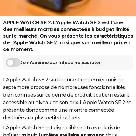
City break
Voyage de noces
Climat
Destinations
Voyage nature
Forum
+
PHOTO
GUIDES D'ACHAT
APPLE WATCH SE 2. L'Apple Watch SE 2 est l'une
des meilleurs montres connectées à budget limité
BONS PLANS
sur le marché. On vous présente les caractéristiques
de l'Apple Watch SE 2 ainsi que son meilleur prix en
CARTE DE VOEUX
ce moment.
Carte Bonne année
Carte Pâques
Carte de Noël
Carte Saint-Valentin
Carte d'anniversaire
DICTIONNAIRE
Je m'abonne aux Infos à ne pas rater
Biographies
Expressions
Dictionnaire
Citations
Proverbes
PROGRAMME TV
L'
Apple Watch SE
2 sortie durant ce dernier mois de
COPAINS D'AVANT
septembre propose de nombreuses fonctionnalités
Se connecter
Collèges
Universités
Service militaire
S'inscrire
Lycées
Primaires
Entreprises
Avis de recherche
AVIS DE DÉCÈS
bien connues sur ce genre de produit, tout en restant
accessible au niveau de son prix. L'Apple Watch SE 2 se
FORUM
présente donc comme une montre connectée
Lifestyle
Sport
Television
Cinema
Bricolage
Culture
Auto
Voyage
destinée aux plus petits budgets.
L'Apple Watch SE est disponible en trois coloris de
boîtier :
minuit, lumière stellaire et argent
. Vous