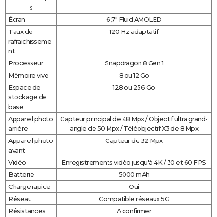
s
Écran
6,7" Fluid AMOLED
Taux de
120 Hz adaptatif
rafraichisseme
nt
Processeur
Snapdragon 8 Gen 1
Mémoire vive
8 ou 12 Go
Espace de
128 ou 256 Go
stockage de
base
Appareil photo
Capteur principal de 48 Mpx / Objectif ultra grand-
arrière
angle de 50 Mpx / Téléobjectif X3 de 8 Mpx
Appareil photo
Capteur de 32 Mpx
avant
Vidéo
Enregistrements vidéo jusqu'à 4K / 30 et 60 FPS
Batterie
5000 mAh
Charge rapide
Oui
Réseau
Compatible réseaux 5G
Résistances
A confirmer