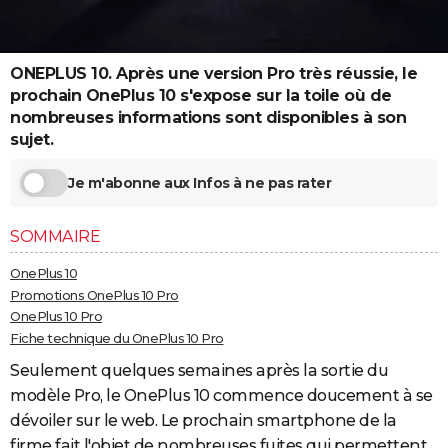
City break
Voyage de noces
Climat
Destinations
Voyage nature
Forum
+
PHOTO
GUIDES D'ACHAT
ONEPLUS 10. Après une version Pro très réussie, le
prochain OnePlus 10 s'expose sur la toile où de
BONS PLANS
nombreuses informations sont disponibles à son
sujet.
CARTE DE VOEUX
Carte Bonne année
Carte Pâques
Carte de Noël
Carte Saint-Valentin
Carte d'anniversaire
Je m'abonne aux Infos à ne pas rater
DICTIONNAIRE
Biographies
Expressions
Dictionnaire
Citations
Proverbes
PROGRAMME TV
SOMMAIRE
COPAINS D'AVANT
OnePlus 10
Promotions OnePlus 10 Pro
Se connecter
Collèges
Universités
Service militaire
S'inscrire
Lycées
Primaires
Entreprises
Avis de recherche
AVIS DE DÉCÈS
OnePlus 10 Pro
Fiche technique du OnePlus 10 Pro
FORUM
Seulement quelques semaines après la sortie du
Lifestyle
Sport
Television
Cinema
Bricolage
Culture
Auto
Voyage
modèle Pro, le OnePlus 10 commence doucement à se
dévoiler sur le web. Le prochain smartphone de la
firme fait l'objet de nombreuses fuites qui permettent