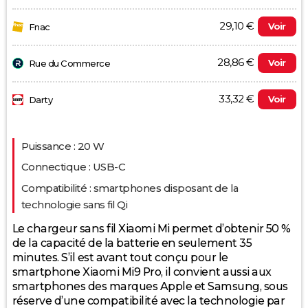
29,10 €
Voir
Fnac
28,86 €
Voir
Rue du Commerce
33,32 €
Voir
Darty
Evolution du prix le plus bas (neuf):
Puissance : 20 W
35
Connectique : USB-C
Compatibilité : smartphones disposant de la
30
technologie sans fil Qi
25
Le chargeur sans fil Xiaomi Mi permet d’obtenir 50 %
de la capacité de la batterie en seulement 35
20
minutes. S’il est avant tout conçu pour le
smartphone Xiaomi Mi9 Pro, il convient aussi aux
15
smartphones des marques Apple et Samsung, sous
2025
2026
réserve d’une compatibilité avec la technologie par