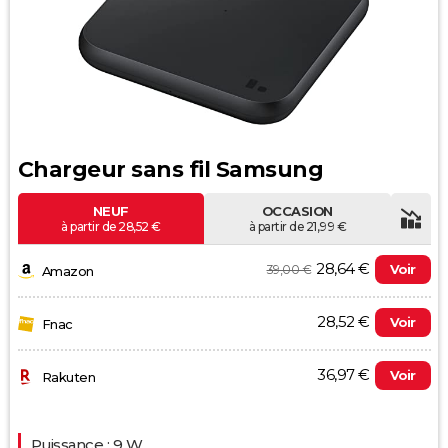
Chargeur sans fil Samsung
NEUF
OCCASION
à partir de 28,52 €
à partir de 21,99 €
28,64 €
Voir
39,00 €
Amazon
28,52 €
Voir
Fnac
36,97 €
Voir
Rakuten
Evolution du prix le plus bas (neuf):
Puissance : 9 W