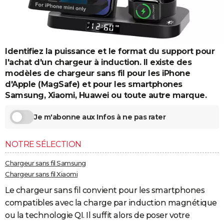
City break
Voyage de noces
Climat
Destinations
Voyage nature
Forum
+
PHOTO
GUIDES D'ACHAT
Identifiez la puissance et le format du support pour
BONS PLANS
l'achat d'un chargeur à induction. Il existe des
CARTE DE VOEUX
modèles de chargeur sans fil pour les iPhone
d'Apple (MagSafe) et pour les smartphones
Carte Bonne année
Carte Pâques
Carte de Noël
Carte Saint-Valentin
Carte d'anniversaire
DICTIONNAIRE
Samsung, Xiaomi, Huawei ou toute autre marque.
Biographies
Expressions
Dictionnaire
Citations
Proverbes
PROGRAMME TV
Je m'abonne aux Infos à ne pas rater
COPAINS D'AVANT
NOTRE SÉLECTION
Se connecter
Collèges
Universités
Service militaire
S'inscrire
Lycées
Primaires
Entreprises
Avis de recherche
AVIS DE DÉCÈS
Chargeur sans fil Samsung
Chargeur sans fil Xiaomi
FORUM
Le chargeur sans fil convient pour les smartphones
Lifestyle
Sport
Television
Cinema
Bricolage
Culture
Auto
Voyage
compatibles avec la charge par induction magnétique
ou la technologie QI. Il suffit alors de poser votre