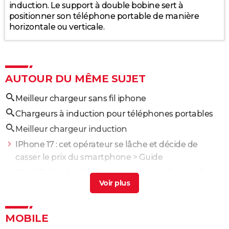
induction. Le support à double bobine sert à
positionner son téléphone portable de manière
horizontale ou verticale.
AUTOUR DU MÊME SUJET
Meilleur chargeur sans fil iphone
Chargeurs à induction pour téléphones portables
Meilleur chargeur induction
IPhone 17 : cet opérateur se lâche et décide de
casser le prix du smartphone
> Guide
Black Friday Apple iPhone : continuez à suivre les
prix des iPhone 17, iPhone 16, iPhone 15...
> Guide
IPhone 18 : nouveautés, leaks, date de sortie...
> Guide
Quelle est le meilleur telephone
> Guide
MOBILE