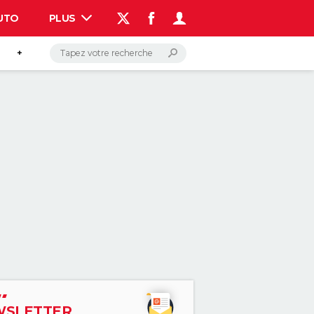
UTO
PLUS
AUTO
HIGH-TECH
BRICOLAGE
WEEK-END
LIFESTYLE
SANTE
VOYAGE
PHOTO
GUIDES D'ACHAT
BONS PLANS
CARTE DE VOEUX
DICTIONNAIRE
PROGRAMME TV
COPAINS D'AVANT
AVIS DE DÉCÈS
FORUM
Connexion
S'inscrire
+
Rechercher
SLETTER