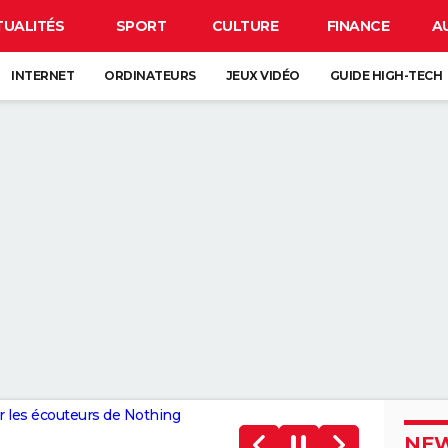
TUALITÉS
SPORT
CULTURE
FINANCE
A
INTERNET
ORDINATEURS
JEUX VIDÉO
GUIDE HIGH-TECH
ur les écouteurs de Nothing
NEW