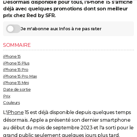
Désormais disponible pour tous, l'iPhone 15 s'affiche
City break
Voyage de noces
Climat
Destinations
Voyage nature
Forum
+
PHOTO
déjà avec quelques promotions dont son meilleur
prix chez Red by SFR.
GUIDES D'ACHAT
Je m'abonne aux Infos à ne pas rater
BONS PLANS
CARTE DE VOEUX
SOMMAIRE
Carte Bonne année
Carte Pâques
Carte de Noël
Carte Saint-Valentin
Carte d'anniversaire
iPhone 15
DICTIONNAIRE
iPhone 15 Plus
Biographies
Expressions
Dictionnaire
Citations
Proverbes
PROGRAMME TV
iPhone 15 Pro
iPhone 15 Pro Max
COPAINS D'AVANT
iPhone 15 Mini
Date de sortie
Se connecter
Collèges
Universités
Service militaire
S'inscrire
Lycées
Primaires
Entreprises
Avis de recherche
AVIS DE DÉCÈS
Prix
Couleurs
FORUM
L'
iPhone
15 est déjà disponible depuis quelques temps
Lifestyle
Sport
Television
Cinema
Bricolage
Culture
Auto
Voyage
désormais. Apple a présenté son dernier smartphone
au début du mois de septembre 2023 et l'a sorti pour le
grand public seulement quelques jours plus tard.