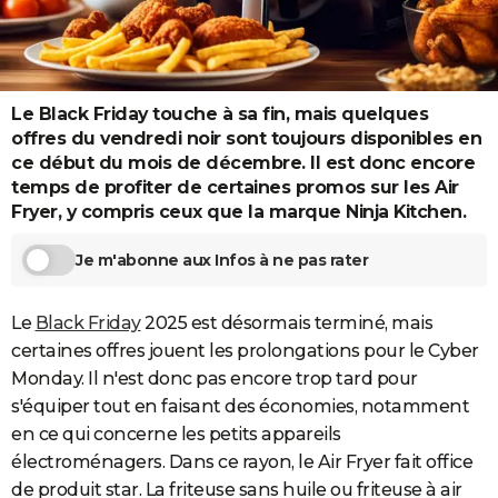
City break
Voyage de noces
Climat
Destinations
Voyage nature
Forum
+
PHOTO
GUIDES D'ACHAT
Le Black Friday touche à sa fin, mais quelques
BONS PLANS
offres du vendredi noir sont toujours disponibles en
CARTE DE VOEUX
ce début du mois de décembre. Il est donc encore
temps de profiter de certaines promos sur les Air
Carte Bonne année
Carte Pâques
Carte de Noël
Carte Saint-Valentin
Carte d'anniversaire
DICTIONNAIRE
Fryer, y compris ceux que la marque Ninja Kitchen.
Biographies
Expressions
Dictionnaire
Citations
Proverbes
PROGRAMME TV
Je m'abonne aux Infos à ne pas rater
COPAINS D'AVANT
Le
Black Friday
2025 est désormais terminé, mais
Se connecter
Collèges
Universités
Service militaire
S'inscrire
Lycées
Primaires
Entreprises
Avis de recherche
AVIS DE DÉCÈS
certaines offres jouent les prolongations pour le Cyber
Monday. Il n'est donc pas encore trop tard pour
FORUM
s'équiper tout en faisant des économies, notamment
Lifestyle
Sport
Television
Cinema
Bricolage
Culture
Auto
Voyage
en ce qui concerne les petits appareils
électroménagers. Dans ce rayon, le Air Fryer fait office
de produit star. La friteuse sans huile ou friteuse à air