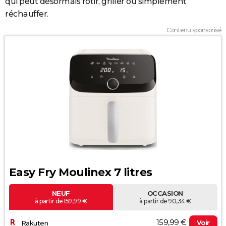
qui peut désormais rôtir, griller ou simplement
réchauffer.
Contenu sponsorisé
Easy Fry Moulinex 7 litres
NEUF
OCCASION
à partir de 159,99 €
à partir de 90,34 €
159,99 €
Voir
Rakuten