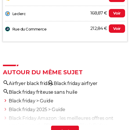
168,87 €
Voir
Leclerc
212,84 €
Voir
Rue du Commerce
AUTOUR DU MÊME SUJET
Airfryer black friday
Black friday airfryer
Black friday friteuse sans huile
Black friday
> Guide
Black friday 2025
> Guide
Black Friday Amazon : les meilleures offres ont
atteint jusqu'à -75% !
> Accueil - Black Friday