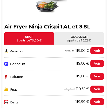
Air Fryer Ninja Crispi 1,4L et 3,8L
NEUF
OCCASION
à partir de 119,00 €
à partir de 116,62 €
119,00 €
Voir
179,99 €
Amazon
119,00 €
Voir
Cdiscount
119,00 €
Voir
Rakuten
119,35 €
Voir
179,35 €
Fnac
119,99 €
Voir
Darty