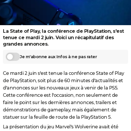
City break
Voyage de noces
Climat
Destinations
Voyage nature
Forum
+
PHOTO
GUIDES D'ACHAT
BONS PLANS
La State of Play, la conférence de PlayStation, s'est
tenue ce mardi 2 juin. Voici un récapitulatif des
CARTE DE VOEUX
grandes annonces.
Carte Bonne année
Carte Pâques
Carte de Noël
Carte Saint-Valentin
Carte d'anniversaire
DICTIONNAIRE
Je m'abonne aux Infos à ne pas rater
Biographies
Expressions
Dictionnaire
Citations
Proverbes
PROGRAMME TV
Ce mardi 2 juin s'est tenue la conférence State of Play
COPAINS D'AVANT
de PlayStation, soit plus de 60 minutes d'actualités et
d'annonces sur les nouveaux jeux à venir de la PS5.
Se connecter
Collèges
Universités
Service militaire
S'inscrire
Lycées
Primaires
Entreprises
Avis de recherche
AVIS DE DÉCÈS
Cette conférence est l'occasion, non seulement de
FORUM
faire le point sur les dernières annonces, trailers et
démonstrations de gameplay, mais également de
Lifestyle
Sport
Television
Cinema
Bricolage
Culture
Auto
Voyage
statuer sur la feuille de route de la PlayStation 5.
La présentation du jeu Marvel's Wolverine avait été