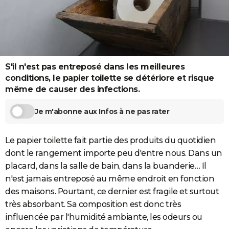
City break
Voyage de noces
Climat
Destinations
Voyage nature
Forum
+
PHOTO
GUIDES D'ACHAT
BONS PLANS
S'il n'est pas entreposé dans les meilleures
CARTE DE VOEUX
conditions, le papier toilette se détériore et risque
même de causer des infections.
Carte Bonne année
Carte Pâques
Carte de Noël
Carte Saint-Valentin
Carte d'anniversaire
DICTIONNAIRE
Je m'abonne aux Infos à ne pas rater
Biographies
Expressions
Dictionnaire
Citations
Proverbes
PROGRAMME TV
COPAINS D'AVANT
Le papier toilette fait partie des produits du quotidien
dont le rangement importe peu d'entre nous. Dans un
Se connecter
Collèges
Universités
Service militaire
S'inscrire
Lycées
Primaires
Entreprises
Avis de recherche
AVIS DE DÉCÈS
placard, dans la salle de bain, dans la buanderie… Il
FORUM
n'est jamais entreposé au même endroit en fonction
des maisons. Pourtant, ce dernier est fragile et surtout
Lifestyle
Sport
Television
Cinema
Bricolage
Culture
Auto
Voyage
très absorbant. Sa composition est donc très
influencée par l'humidité ambiante, les odeurs ou