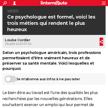
ACTUALITÉS
VIDEO
Connexion
S'inscrire
Rechercher
Société
Education
Villes
Politique
Faits Divers
Monde
+
SPORT
Ce psychologue est formel, voici les
trois métiers qui rendent le plus
Football
Cyclisme
Forum
Coupe du monde 2026
Tennis
Rugby
CULTURE
heureux
TNT
Cinéma
Musique
Programme TV
Streaming
Sorties cinéma
+
FINANCE
Louise Cordier
Impôts
Immobilier
Banque
Crédit
Retraite
Epargne
Risques naturels par ville
Assurance
28 août 2025 07:24
AUTO
Selon un psychologue américain, trois professions
Réserver un essai
Berlines
Forum auto
Essais
Citadines
SUV
+
HIGH-TECH
permettraient d'être vraiment heureux et de
préserver sa santé mentale. Voici lesquelles et
Meilleur smartphone
Ordinateurs
Guide high-tech
Mobiles
Internet
Jeux vidéo
+
BRICOLAGE
pourquoi.
Aménagement intérieur
Cuisine
Jardinage
+
Forum
Extérieur
Salle de bains
Rangement
WEEK-END
Je m'abonne aux Infos à ne pas rater
Escapades
Expositions
Week-end nature
Guides de France
Patrimoine
Musées
+
LIFESTYLE
Le bien-être au travail est l'une des qualités les plus
Bien-être
Mode
+
Art de vivre
Loisirs
Modes de vie
SANTE
recherchées par les nouvelles générations. Elles
Guide de la santé
Médicaments
+
Alimentation
Maladies
Sommeil
VOYAGE
souhaitent exercer un emploi qui leur permet de