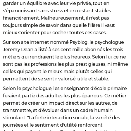
garder un équilibre avec leur vie privée, tout en
City break
Voyage de noces
Climat
Destinations
Voyage nature
Forum
+
PHOTO
s'épanouissant sans stress et en restant stables
financièrement. Malheureusement, il n'est pas
GUIDES D'ACHAT
toujours simple de savoir dans quelle filière il vaut
BONS PLANS
mieux s'orienter pour cocher toutes ces cases.
Sur son site internet nommé Psyblog, le psychologue
CARTE DE VOEUX
Jeremy Dean a listé à ses cent mille abonnés les trois
Carte Bonne année
Carte Pâques
Carte de Noël
Carte Saint-Valentin
Carte d'anniversaire
DICTIONNAIRE
métiers qui rendraient le plus heureux. Selon lui, ce ne
sont pas les professions les plus prestigieuses, ni même
Biographies
Expressions
Dictionnaire
Citations
Proverbes
PROGRAMME TV
celles qui payent le mieux, mais plutôt celles qui
COPAINS D'AVANT
permettent de se sentir valorisé, utile et stable.
Selon le psychologue, les enseignants d'école primaire
Se connecter
Collèges
Universités
Service militaire
S'inscrire
Lycées
Primaires
Entreprises
Avis de recherche
AVIS DE DÉCÈS
feraient partie des adultes les plus épanouis. Ce métier
FORUM
permet de créer un impact direct sur les autres, de
transmettre, et d'évoluer dans un cadre humain
Lifestyle
Sport
Television
Cinema
Bricolage
Culture
Auto
Voyage
stimulant. "La forte interaction sociale, la variété des
journées et le sentiment d'utilité renforcent