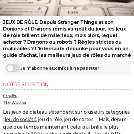
City break
Voyage de noces
Climat
Destinations
Voyage nature
Forum
+
PHOTO
GUIDES D'ACHAT
JEUX DE RÔLE. Depuis Stranger Things et son
Donjons et Dragons remis au goût du jour, les jeux
BONS PLANS
de rôle brillent de mille feux, mais alors, lequel
acheter ? Dragons ou robots ? Règles strictes ou
CARTE DE VOEUX
malléables ? L'Internaute débunke pour vous en un
Carte Bonne année
Carte Pâques
Carte de Noël
Carte Saint-Valentin
Carte d'anniversaire
guide d'achat, les meilleurs jeux de rôles du marché
DICTIONNAIRE
Biographies
Expressions
Dictionnaire
Citations
Proverbes
PROGRAMME TV
Je m'abonne aux Infos à ne pas rater
COPAINS D'AVANT
NOTRE SÉLECTION
Se connecter
Collèges
Universités
Service militaire
S'inscrire
Lycées
Primaires
Entreprises
Avis de recherche
AVIS DE DÉCÈS
Cthulhu
The Witcher
FORUM
Les jeux de plateau s'étendent sur plusieurs catégories
Lifestyle
Sport
Television
Cinema
Bricolage
Culture
Auto
Voyage
:
jeu de société
, jeu de rôle, jeu de cartes… Mais, depuis
quelque temps maintenant, celui qui brille le plus :