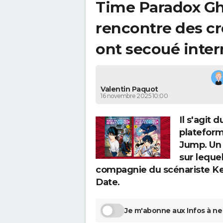
Time Paradox Gho
rencontre des c
ont secoué inter
Valentin Paquot
16 novembre 2025 10:00
Il s'agit 
platefor
Jump. Un 
sur leque
compagnie du scénariste Ken
Date.
Je m'abonne aux Infos à ne 