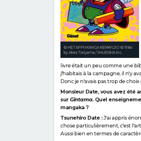
© HETAPPI MANGA KENKYUJO © 1984
by Akira Toriyama / SHUEISHA Inc.
livre était un peu comme une bib
j'habitais à la campagne, il n'y av
Donc je n'avais pas trop de cho
Monsieur Date, vous avez été as
sur
Gintama.
Quel enseignement
mangaka ?
Tsunehiro Date :
J'ai appris énor
chose particulièrement, c'est l'ar
Aussi bien en termes de caractèr