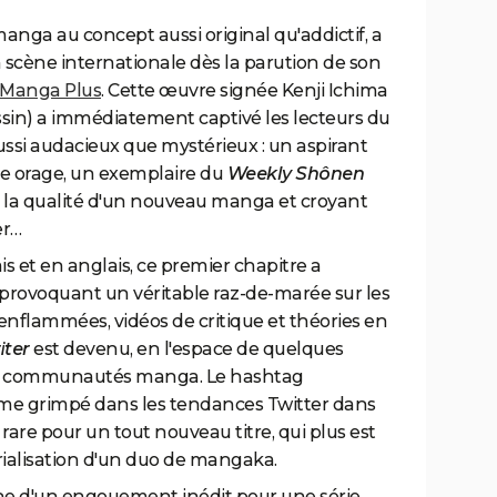
manga au concept aussi original qu'addictif, a
a scène internationale dès la parution de son
Manga Plus
. Cette œuvre signée Kenji Ichima
ssin) a immédiatement captivé les lecteurs du
ssi audacieux que mystérieux : un aspirant
e orage, un exemplaire du
Weekly Shônen
 la qualité d'un nouveau manga et croyant
er…
 et en anglais, ce premier chapitre a
, provoquant un véritable raz-de-marée sur les
enflammées, vidéos de critique et théories en
iter
est devenu, en l'espace de quelques
les communautés manga. Le hashtag
e grimpé dans les tendances Twitter dans
are pour un tout nouveau titre, qui plus est
érialisation d'un duo de mangaka.
e d'un engouement inédit pour une série