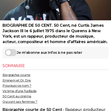
City break
Voyage de noces
Climat
Destinations
Voyage nature
Forum
+
PHOTO
GUIDES D'ACHAT
BIOGRAPHIE DE 50 CENT. 50 Cent, né Curtis James
BONS PLANS
Jackson III le 6 juillet 1975 dans le Queens à New
CARTE DE VOEUX
York, est un rappeur, producteur de musique,
acteur, compositeur et homme d'affaires américain.
Carte Bonne année
Carte Pâques
Carte de Noël
Carte Saint-Valentin
Carte d'anniversaire
DICTIONNAIRE
Je m'abonne aux Infos à ne pas rater
Biographies
Expressions
Dictionnaire
Citations
Proverbes
PROGRAMME TV
SOMMAIRE
COPAINS D'AVANT
Biographie courte
Se connecter
Collèges
Universités
Service militaire
S'inscrire
Lycées
Primaires
Entreprises
Avis de recherche
AVIS DE DÉCÈS
Eminem et Dr. Dre
Pourquoi ce nom ?
FORUM
Victime d'une fusillade
Lifestyle
Sport
Television
Cinema
Bricolage
Culture
Auto
Voyage
50 Cent au cinéma
Qui sont ses femmes ?
Biographie courte de 50 Cent
- Rappeur, producteur