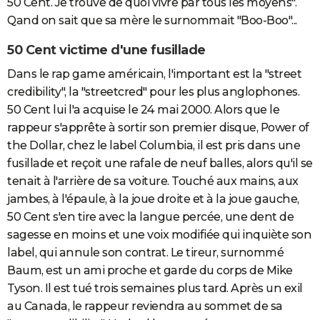
50 Cent. Je trouve de quoi vivre par tous les moyens".
Qand on sait que sa mère le surnommait "Boo-Boo"...
50 Cent victime d'une fusillade
Dans le rap game américain, l'important est la "street
credibility", la "streetcred" pour les plus anglophones.
50 Cent lui l'a acquise le 24 mai 2000. Alors que le
rappeur s'apprête à sortir son premier disque, Power of
the Dollar, chez le label Columbia, il est pris dans une
fusillade et reçoit une rafale de neuf balles, alors qu'il se
tenait à l'arrière de sa voiture. Touché aux mains, aux
jambes, à l'épaule, à la joue droite et à la joue gauche,
50 Cent s'en tire avec la langue percée, une dent de
sagesse en moins et une voix modifiée qui inquiète son
label, qui annule son contrat. Le tireur, surnommé
Baum, est un ami proche et garde du corps de Mike
Tyson. Il est tué trois semaines plus tard. Après un exil
au Canada, le rappeur reviendra au sommet de sa