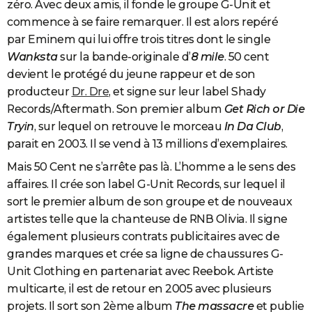
zéro. Avec deux amis, il fonde le groupe G-Unit et
commence à se faire remarquer. Il est alors repéré
par Eminem qui lui offre trois titres dont le single
Wanksta
sur la bande-originale d’
8 mile
. 50 cent
devient le protégé du jeune rappeur et de son
producteur
Dr. Dre
, et signe sur leur label Shady
Records/Aftermath. Son premier album
Get Rich or Die
Tryin
, sur lequel on retrouve le morceau
In Da Club
,
parait en 2003. Il se vend à 13 millions d’exemplaires.
Mais 50 Cent ne s’arrête pas là. L’homme a le sens des
affaires. Il crée son label G-Unit Records, sur lequel il
sort le premier album de son groupe et de nouveaux
artistes telle que la chanteuse de RNB Olivia. Il signe
également plusieurs contrats publicitaires avec de
grandes marques et crée sa ligne de chaussures G-
Unit Clothing en partenariat avec Reebok. Artiste
multicarte, il est de retour en 2005 avec plusieurs
projets. Il sort son 2ème album
The massacre
et publie