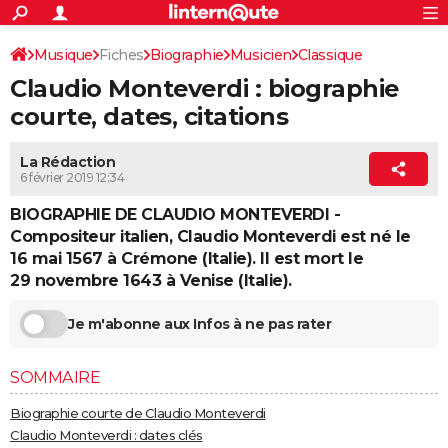
ACTUALITÉS
Connexion
S'inscrire
Musique
Fiches
Biographie
Musicien
Classique
Rechercher
Société
Education
Villes
Politique
Faits Divers
Monde
+
SPORT
Claudio Monteverdi : biographie
Football
Cyclisme
Forum
Coupe du monde 2026
Tennis
Rugby
CULTURE
courte, dates, citations
TNT
Cinéma
Musique
Programme TV
Streaming
Sorties cinéma
+
FINANCE
La Rédaction
6 février 2019 12:34
Impôts
Immobilier
Banque
Crédit
Retraite
Epargne
Risques naturels par ville
Assurance
AUTO
BIOGRAPHIE DE CLAUDIO MONTEVERDI -
Réserver un essai
Berlines
Forum auto
Essais
Citadines
SUV
+
HIGH-TECH
Compositeur italien, Claudio Monteverdi est né le
16 mai 1567 à Crémone (Italie). Il est mort le
Meilleur smartphone
Ordinateurs
Guide high-tech
Mobiles
Internet
Jeux vidéo
+
BRICOLAGE
29 novembre 1643 à Venise (Italie).
Aménagement intérieur
Cuisine
Jardinage
+
Forum
Extérieur
Salle de bains
Rangement
WEEK-END
Je m'abonne aux Infos à ne pas rater
Escapades
Expositions
Week-end nature
Guides de France
Patrimoine
Musées
+
LIFESTYLE
SOMMAIRE
Bien-être
Mode
+
Art de vivre
Loisirs
Modes de vie
SANTE
Biographie courte de Claudio Monteverdi
Guide de la santé
Médicaments
+
Alimentation
Maladies
Sommeil
VOYAGE
Claudio Monteverdi : dates clés