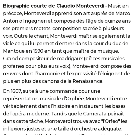
Biographie courte de Claudio Monteverdi
- Musicien
City break
Voyage de noces
Climat
Destinations
Voyage nature
Forum
+
PHOTO
précoce, Monteverdi apprend son art auprès de Marco
GUIDES D'ACHAT
Antonio Ingegneri et compose dès l’âge de quinze ans
ses premiers motets, composition sacrée à plusieurs
BONS PLANS
voix. Outre le chant, Monteverdi maîtrise également la
viole ce qui lui permet d’entrer dans la cour du duc de
CARTE DE VOEUX
Mantoue en 1590 en tant que maître de musique.
Carte Bonne année
Carte Pâques
Carte de Noël
Carte Saint-Valentin
Carte d'anniversaire
DICTIONNAIRE
Grand compositeur de madrigaux (pièces musicales
profanes pour plusieurs voix), Monteverdi compose des
Biographies
Expressions
Dictionnaire
Citations
Proverbes
PROGRAMME TV
œuvres dont l’harmonie et l’expressivité l’éloignent de
COPAINS D'AVANT
plus en plus des canons de la Renaissance.
En 1607, suite à une commande pour une
Se connecter
Collèges
Universités
Service militaire
S'inscrire
Lycées
Primaires
Entreprises
Avis de recherche
AVIS DE DÉCÈS
représentation musicale d’Orphée, Monteverdi entre
FORUM
véritablement dans l’histoire en instaurant les bases
de l’opéra moderne. Tandis que le Camerata peinait
Lifestyle
Sport
Television
Cinema
Bricolage
Culture
Auto
Voyage
dans cette tâche, Monteverdi trouve avec "l’Orfeo" les
inflexions justes et une taille d’orchestre adéquate.