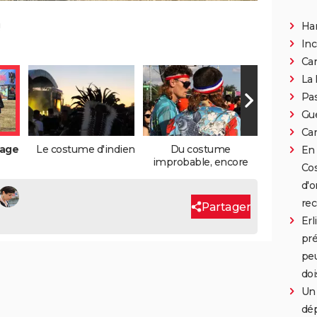
Han
Inc
Can
La 
Pa
Gue
Car
lage
Le costume d'indien
Du costume
En 
improbable, encore
Cos
d'o
rec
Partager
Erl
pré
peu
doi
Un 
dép