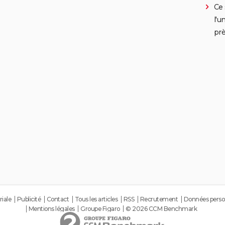
Ce 
l'u
prè
riale
Publicité
Contact
Tous les articles
RSS
Recrutement
Données perso
Mentions légales
Groupe Figaro
© 2026 CCM Benchmark