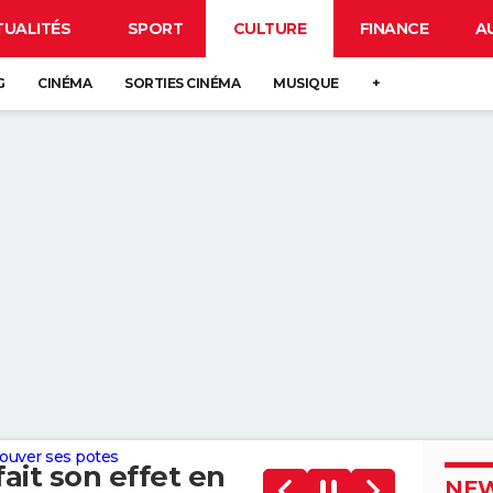
TUALITÉS
SPORT
CULTURE
FINANCE
A
G
CINÉMA
SORTIES CINÉMA
MUSIQUE
+
rouver ses potes
ait son effet en
NEW