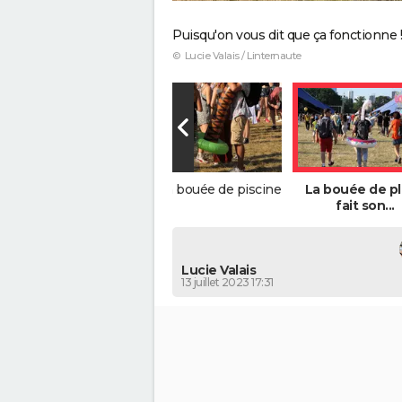
Puisqu'on vous dit que ça fonctionne !
© Lucie Valais / Linternaute
Les déguisements
La bouée de piscine
La bouée de p
improbables
fait son...
Lucie Valais
13 juillet 2023 17:31