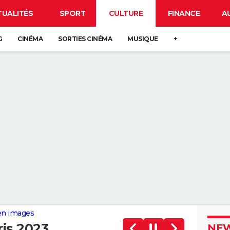
TUALITÉS
SPORT
CULTURE
FINANCE
A
G
CINÉMA
SORTIES CINÉMA
MUSIQUE
+
 en images
is 2023
NEW