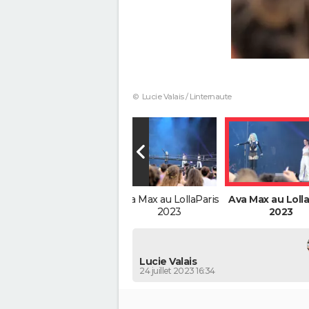
© Lucie Valais / Linternaute
Ava Max au LollaParis
Ava Max au LollaParis
Ava Max au Lolla
2023
2023
2023
Lucie Valais
24 juillet 2023 16:34