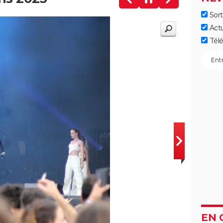
Sort
Act
Télé
EN 