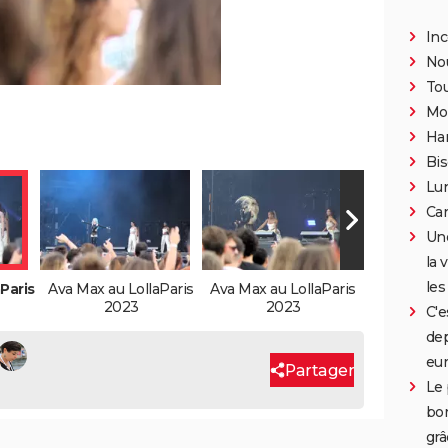
In
Nou
To
Mor
Han
Bis
Lun
Car
Une
la 
les
Paris
Ava Max au LollaParis
Ava Max au LollaParis
2023
2023
C'e
dep
eu
Partager
Le 
bor
grâ