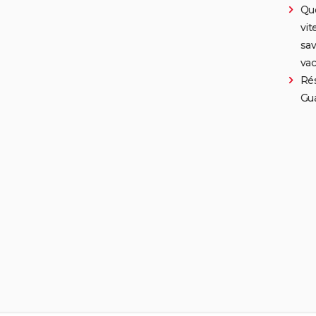
Que
vit
sav
va
Rés
Gu