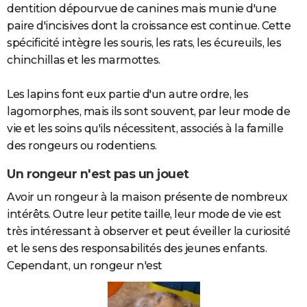
dentition dépourvue de canines mais munie d'une
City break
Voyage de noces
Climat
Destinations
Voyage nature
Forum
+
PHOTO
paire d'incisives dont la croissance est continue. Cette
spécificité intègre les souris, les rats, les écureuils, les
GUIDES D'ACHAT
chinchillas et les marmottes.
BONS PLANS
Les lapins font eux partie d'un autre ordre, les
CARTE DE VOEUX
lagomorphes, mais ils sont souvent, par leur mode de
Carte Bonne année
Carte Pâques
Carte de Noël
Carte Saint-Valentin
Carte d'anniversaire
vie et les soins qu'ils nécessitent, associés à la famille
DICTIONNAIRE
des rongeurs ou rodentiens.
Biographies
Expressions
Dictionnaire
Citations
Proverbes
PROGRAMME TV
Un rongeur n'est pas un jouet
COPAINS D'AVANT
Avoir un rongeur à la maison présente de nombreux
Se connecter
Collèges
Universités
Service militaire
S'inscrire
Lycées
Primaires
Entreprises
Avis de recherche
AVIS DE DÉCÈS
intérêts. Outre leur petite taille, leur mode de vie est
très intéressant à observer et peut éveiller la curiosité
FORUM
et le sens des responsabilités des jeunes enfants.
Lifestyle
Sport
Television
Cinema
Bricolage
Culture
Auto
Voyage
Cependant, un rongeur n'est