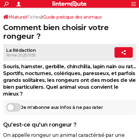
ACTUALITÉS
Connexion
S'inscrire
Nature
Fiches
Guide pratique des animaux
Rechercher
Société
Education
Villes
Politique
Faits Divers
Monde
+
SPORT
Comment bien choisir votre
Choix d'un animal
Football
Cyclisme
Forum
Coupe du monde 2026
Tennis
Rugby
CULTURE
rongeur ?
TNT
Cinéma
Musique
Programme TV
Streaming
Sorties cinéma
+
FINANCE
La Rédaction
16 mai 2025 01:55
Impôts
Immobilier
Banque
Crédit
Retraite
Epargne
Risques naturels par ville
Assurance
AUTO
Souris, hamster, gerbille, chinchilla, lapin nain ou rat...
Réserver un essai
Berlines
Forum auto
Essais
Citadines
SUV
+
HIGH-TECH
Sportifs, nocturnes, colériques, paresseux, et parfois
grands solitaires, les rongeurs ont des modes de vie
Meilleur smartphone
Ordinateurs
Guide high-tech
Mobiles
Internet
Jeux vidéo
+
BRICOLAGE
bien particuliers. Quel animal vous convient le
mieux ?
Aménagement intérieur
Cuisine
Jardinage
+
Forum
Extérieur
Salle de bains
Rangement
WEEK-END
Je m'abonne aux Infos à ne pas rater
Escapades
Expositions
Week-end nature
Guides de France
Patrimoine
Musées
+
LIFESTYLE
Bien-être
Mode
+
Art de vivre
Loisirs
Modes de vie
SANTE
Qu'est-ce qu'un rongeur ?
Guide de la santé
Médicaments
+
Alimentation
Maladies
Sommeil
VOYAGE
On appelle rongeur un animal caractérisé par une