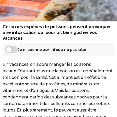
City break
Voyage de noces
Climat
Destinations
Voyage nature
Forum
+
PHOTO
GUIDES D'ACHAT
Certaines espèces de poissons peuvent provoquer
BONS PLANS
une intoxication qui pourrait bien gâcher vos
CARTE DE VOEUX
vacances.
Carte Bonne année
Carte Pâques
Carte de Noël
Carte Saint-Valentin
Carte d'anniversaire
DICTIONNAIRE
Je m'abonne aux Infos à ne pas rater
Biographies
Expressions
Dictionnaire
Citations
Proverbes
PROGRAMME TV
En vacances, on adore manger les poissons
COPAINS D'AVANT
locaux. D'autant plus que le poisson est généralement
très bon pour la santé. Cet aliment est en effet une
Se connecter
Collèges
Universités
Service militaire
S'inscrire
Lycées
Primaires
Entreprises
Avis de recherche
AVIS DE DÉCÈS
excellente source de protéines, de minéraux, de
vitamines, et d'omégas-3. Mais les poissons
FORUM
contiennent parfois des substances nocives pour la
Lifestyle
Sport
Television
Cinema
Bricolage
Culture
Auto
Voyage
santé, notamment des polluants comme les métaux
lourds. Et, plus rarement, ils peuvent aussi être
contaminés par des toxines qui peuvent provoquer