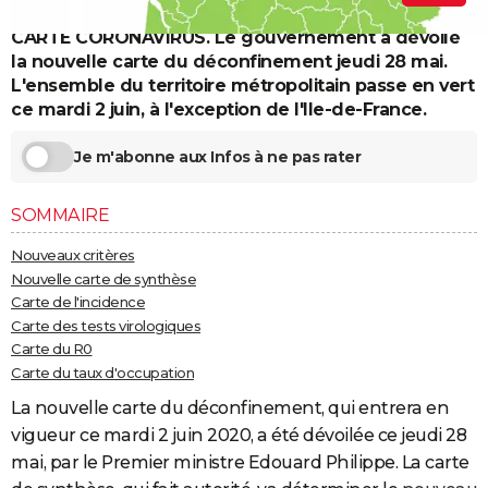
City break
Voyage de noces
Climat
Destinations
Voyage nature
Forum
+
PHOTO
CARTE CORONAVIRUS. Le gouvernement a dévoilé
la nouvelle carte du déconfinement jeudi 28 mai.
GUIDES D'ACHAT
L'ensemble du territoire métropolitain passe en vert
ce mardi 2 juin, à l'exception de l'Ile-de-France.
BONS PLANS
Je m'abonne aux Infos à ne pas rater
CARTE DE VOEUX
Carte Bonne année
Carte Pâques
Carte de Noël
Carte Saint-Valentin
Carte d'anniversaire
DICTIONNAIRE
SOMMAIRE
Biographies
Expressions
Dictionnaire
Citations
Proverbes
PROGRAMME TV
Nouveaux critères
Nouvelle carte de synthèse
COPAINS D'AVANT
Carte de l'incidence
Carte des tests virologiques
Se connecter
Collèges
Universités
Service militaire
S'inscrire
Lycées
Primaires
Entreprises
Avis de recherche
AVIS DE DÉCÈS
Carte du R0
Carte du taux d'occupation
FORUM
La nouvelle carte du déconfinement, qui entrera en
Lifestyle
Sport
Television
Cinema
Bricolage
Culture
Auto
Voyage
vigueur ce mardi 2 juin 2020, a été dévoilée ce jeudi 28
mai, par le Premier ministre Edouard Philippe. La carte