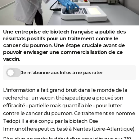
City break
Voyage de noces
Climat
Destinations
Voyage nature
Forum
+
PHOTO
GUIDES D'ACHAT
Une entreprise de biotech française a publié des
BONS PLANS
résultats positifs pour un traitement contre le
CARTE DE VOEUX
cancer du poumon. Une étape cruciale avant de
pouvoir envisager une commercialisation de ce
Carte Bonne année
Carte Pâques
Carte de Noël
Carte Saint-Valentin
Carte d'anniversaire
DICTIONNAIRE
vaccin.
Biographies
Expressions
Dictionnaire
Citations
Proverbes
PROGRAMME TV
Je m'abonne aux Infos à ne pas rater
COPAINS D'AVANT
L'information a fait grand bruit dans le monde de la
Se connecter
Collèges
Universités
Service militaire
S'inscrire
Lycées
Primaires
Entreprises
Avis de recherche
AVIS DE DÉCÈS
recherche : un vaccin thérapeutique a prouvé son
efficacité - partielle mais quantifiable - pour lutter
FORUM
contre le cancer du poumon. Ce traitement se nomme
Lifestyle
Sport
Television
Cinema
Bricolage
Culture
Auto
Voyage
Tedopi. Il a été conçu par la biotech Ose
Immunotherapeutics basé à Nantes (Loire-Atlantique).