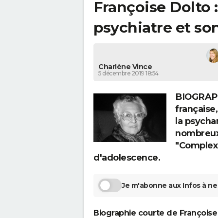
Françoise Dolto :
psychiatre et s
Charlène Vince
5 décembre 2019 18:54
BIOGRAPH
française
la psychan
nombreux l
"Complexe
d'adolescence.
Je m'abonne aux Infos à ne 
Biographie courte de Françoise