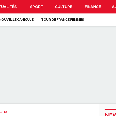
TUALITÉS
SPORT
CULTURE
FINANCE
A
NOUVELLE CANICULE
TOUR DE FRANCE FEMMES
EN FRANCE
BISON FUTÉ
LUNETTES POUR L'ÉCLIPSE
À DÉGRAISSER LA PAROI DE DOUCHE" : LA MEILLEURE SOLUTION SELON C
R LA VAISSELLE SALE S'ACCUMULER DANS L'ÉVIER N'EST PAS UN SIGNE 
 CHIEN QUI ÉTERNUE N'EST PAS MALADE, C'EST UN SIGNE POUR DIRE QU'
3 DÉTAILS À VÉRIFIER POUR CHOISIR UN BON MELON
cine
NEW