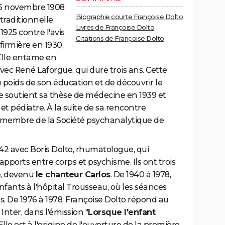
e 6 novembre 1908
Biographie courte Françoise Dolto
traditionnelle.
Livres de Françoise Dolto
1925 contre l'avis
Citations de Françoise Dolto
firmière en 1930,
 Elle entame en
ec René Laforgue, qui dure trois ans. Cette
u poids de son éducation et de découvrir le
le soutient sa thèse de médecine en 1939 et
 et pédiatre. À la suite de sa rencontre
nt membre de la Société psychanalytique de
42 avec Boris Dolto, rhumatologue, qui
apports entre corps et psychisme. Ils ont trois
e, devenu
le chanteur Carlos
. De 1940 à 1978,
fants à l'hôpital Trousseau, où les séances
s. De 1976 à 1978, Françoise Dolto répond au
Inter, dans l'émission "
Lorsque l'enfant
Elle est à l'origine de l'ouverture de la première