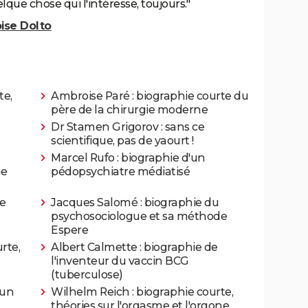
que chose qui l'intéresse, toujours."
oise Dolto
te,
Ambroise Paré : biographie courte du
père de la chirurgie moderne
Dr Stamen Grigorov : sans ce
scientifique, pas de yaourt !
Marcel Rufo : biographie d'un
me
pédopsychiatre médiatisé
e
Jacques Salomé : biographie du
psychosociologue et sa méthode
Espere
rte,
Albert Calmette : biographie de
l'inventeur du vaccin BCG
(tuberculose)
'un
Wilhelm Reich : biographie courte,
théories sur l'orgasme et l'orgone