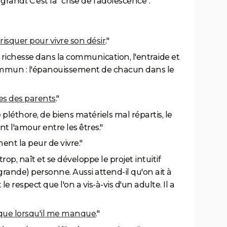
andi. C'est la "crise de l'adolescence".
risquer pour vivre son désir
."
richesse dans la communication, l'entraide et
 commun : l'épanouissement de chacun dans le
es des parents
."
léthore, de biens matériels mal répartis, le
nt l'amour entre les êtres."
ment la peur de vivre."
rop, naît et se développe le projet intuitif
ande) personne. Aussi attend-il qu'on ait à
 respect que l'on a vis-à-vis d'un adulte. Il a
 que lorsqu'il me manque
."