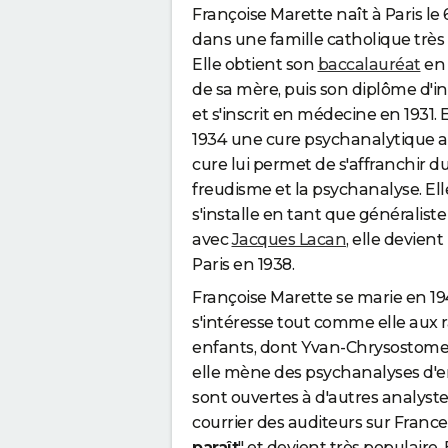
Françoise Marette naît à Paris l
dans une famille catholique très 
Elle obtient son
baccalauréat
en 
de sa mère, puis son diplôme d'in
et s'inscrit en médecine en 1931.
1934 une cure psychanalytique av
cure lui permet de s'affranchir d
freudisme et la psychanalyse. El
s'installe en tant que généraliste
avec
Jacques Lacan
, elle devie
Paris en 1938.
Françoise Marette se marie en 19
s'intéresse tout comme elle aux r
enfants, dont Yvan-Chrysostom
elle mène des psychanalyses d'en
sont ouvertes à d'autres analyste
courrier des auditeurs sur France 
paraît
" et devient très populaire. 