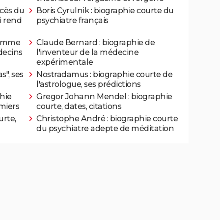
écès du
Boris Cyrulnik : biographie courte du
i rend
psychiatre français
'homme
Claude Bernard : biographie de
decins
l'inventeur de la médecine
expérimentale
s", ses
Nostradamus : biographie courte de
l'astrologue, ses prédictions
hie
Gregor Johann Mendel : biographie
rmiers
courte, dates, citations
urte,
Christophe André : biographie courte
du psychiatre adepte de méditation