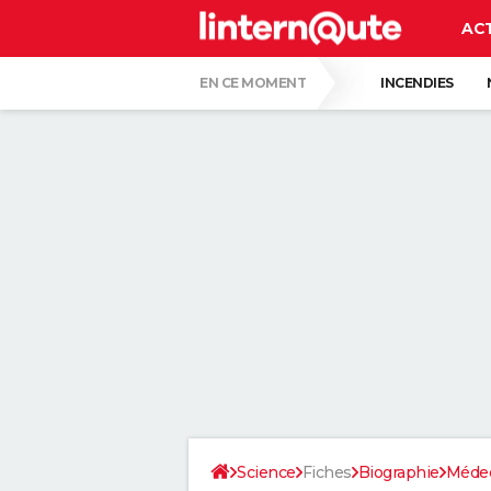
AC
EN CE MOMENT
INCENDIES
QUENTIN DUMONTIER
HANTAVIRUS 
CARTE DE L'ÉCLIPSE SOLAIRE DU 12 AOÛT
"APPLIQUER CE LIQUIDE VAISSELLE AIDE 
LES PSYCHOLOGUES SONT CLAIRS : LAISSE
TONY SILVESTRE, ÉDUCATEUR CANIN : "UN
CE CHEF ÉTOILÉ EST FORMEL : VOICI LES 
Science
Fiches
Biographie
Méde