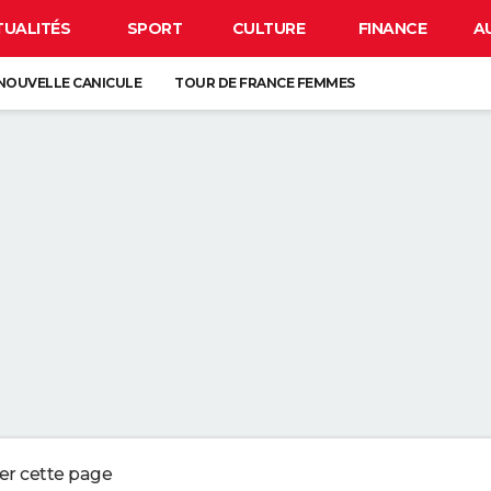
TUALITÉS
SPORT
CULTURE
FINANCE
A
NOUVELLE CANICULE
TOUR DE FRANCE FEMMES
EN FRANCE
BISON FUTÉ
LUNETTES POUR L'ÉCLIPSE
À DÉGRAISSER LA PAROI DE DOUCHE" : LA MEILLEURE SOLUTION SELON C
R LA VAISSELLE SALE S'ACCUMULER DANS L'ÉVIER N'EST PAS UN SIGNE 
 CHIEN QUI ÉTERNUE N'EST PAS MALADE, C'EST UN SIGNE POUR DIRE QU'
3 DÉTAILS À VÉRIFIER POUR CHOISIR UN BON MELON
ger cette page