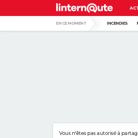
AC
EN CE MOMENT
INCENDIES
QUENTIN DUMONTIER
HANTAVIRUS 
CARTE DE L'ÉCLIPSE SOLAIRE DU 12 AOÛT
"APPLIQUER CE LIQUIDE VAISSELLE AIDE 
LES PSYCHOLOGUES SONT CLAIRS : LAISSE
TONY SILVESTRE, ÉDUCATEUR CANIN : "UN
CE CHEF ÉTOILÉ EST FORMEL : VOICI LES 
Vous n'êtes pas autorisé à parta