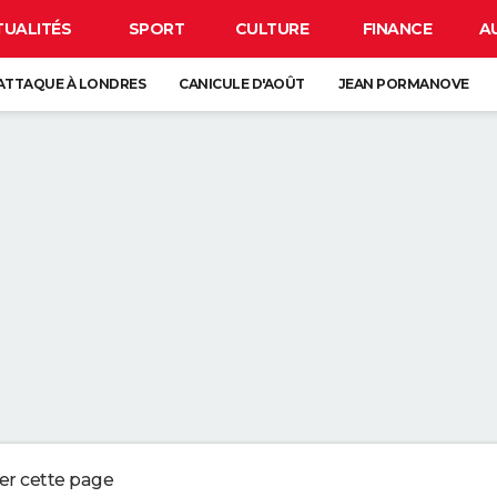
TUALITÉS
SPORT
CULTURE
FINANCE
A
ATTAQUE À LONDRES
CANICULE D'AOÛT
JEAN PORMANOVE
 LUNE
ORAGES
GUERRE EN IRAN
IR LA PEAU QUI PÈLE N'EST PAS ANODIN, C'EST LE SIGNE D'UN GROS 
REJOINDRE UN RÉSEAU WI-FI SANS CONNAITRE SON MOT DE PASSE
PAR LA NSA POUR BLOQUER LES HACKERS
LIGER CE PETIT POINT VERT SUR L'ÉCRAN DE VOTRE SMARTPHONE
ger cette page