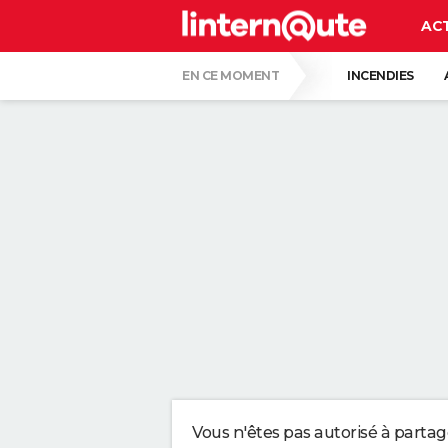
AC
EN CE MOMENT
INCENDIES
COLLISION D'UNE FUSÉE SPACE X AVEC LA
CARTE DE L'ÉCLIPSE SOLAIRE DU 12 AOÛT
ISABELLE GALLAY, DERMATOLOGUE : "AVO
VOICI DEUX TECHNIQUES ULTIMES POUR 
CE GESTE TOUT BÊTE EST RECOMMANDÉ 
POURQUOI IL NE FAUT SURTOUT PAS NÉG
Vous n'êtes pas autorisé à parta