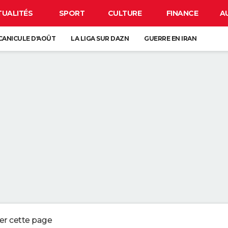
TUALITÉS
SPORT
CULTURE
FINANCE
A
CANICULE D'AOÛT
LA LIGA SUR DAZN
GUERRE EN IRAN
VE-VAISSELLE DEVRAIENT ÊTRE VOS MEILLEURES ALLIÉES DANS LA SALLE
UR LE SABLE SEC DE LA PLAGE PEUT NÉCESSITER JUSQU'À PRÈS DE TRO
 QUI CONSERVENT DES SOUVENIRS DE L'ENFANCE DE LEURS ENFANTS NE
 AOÛT, DES DATES DÉJÀ AVANCÉES
ger cette page