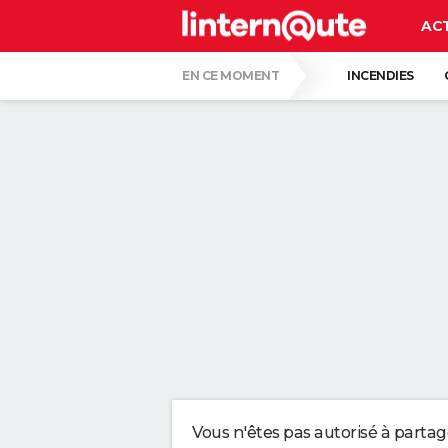
AC
EN CE MOMENT
INCENDIES
CARTE DE L'ÉCLIPSE SOLAIRE DU 12 AOÛT
VOICI POURQUOI LES PASTILLES POUR LA
SERGIO LOPEZ LOPEZ, KINÉ : "MARCHER S
SELON LA PSYCHOLOGIE, LES PERSONNES
UNE NOUVELLE CANICULE SE PROFILE EN
Vous n'êtes pas autorisé à parta