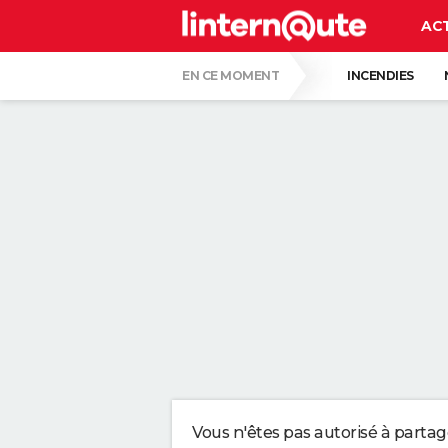
AC
EN CE MOMENT
INCENDIES
QUENTIN DUMONTIER
HANTAVIRUS 
CARTE DE L'ÉCLIPSE SOLAIRE DU 12 AOÛT
"APPLIQUER CE LIQUIDE VAISSELLE AIDE 
LES PSYCHOLOGUES SONT CLAIRS : LAISSE
TONY SILVESTRE, ÉDUCATEUR CANIN : "UN
CE CHEF ÉTOILÉ EST FORMEL : VOICI LES 
Vous n'êtes pas autorisé à parta