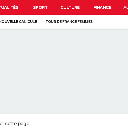
TUALITÉS
SPORT
CULTURE
FINANCE
A
NOUVELLE CANICULE
TOUR DE FRANCE FEMMES
EN FRANCE
BISON FUTÉ
LUNETTES POUR L'ÉCLIPSE
À DÉGRAISSER LA PAROI DE DOUCHE" : LA MEILLEURE SOLUTION SELON C
R LA VAISSELLE SALE S'ACCUMULER DANS L'ÉVIER N'EST PAS UN SIGNE 
 CHIEN QUI ÉTERNUE N'EST PAS MALADE, C'EST UN SIGNE POUR DIRE QU'
3 DÉTAILS À VÉRIFIER POUR CHOISIR UN BON MELON
ger cette page