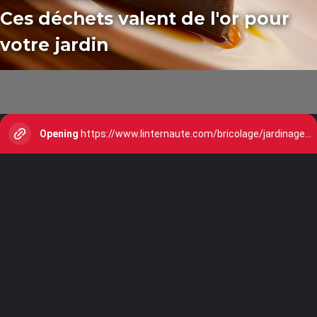
Ces déchets valent de l'or pour
votre jardin
Opening
https://www.linternaute.com/bricolage/jardinage/5721081-story-dechets-jardin/