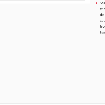
Sel
con
de 
seu
tro
hu