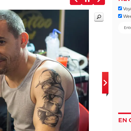
Voy
Wee
EN 