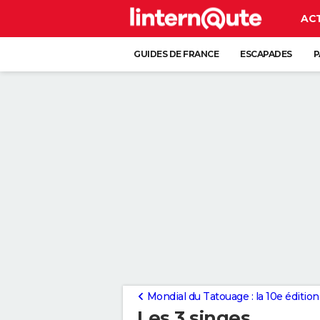
AC
GUIDES DE FRANCE
ESCAPADES
P
Mondial du Tatouage : la 10e éditio
Les 3 singes