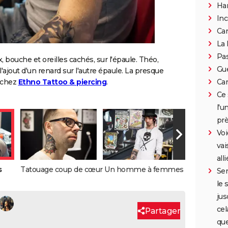
Han
In
Can
La 
Pa
, bouche et oreilles cachés, sur l'épaule. Théo,
Gue
'ajout d'un renard sur l'autre épaule. La presque
Car
s chez
Ethno Tattoo & piercing
.
Ce 
l'u
prè
Voi
vai
all
s
Tatouage coup de cœur
Un homme à femmes
Ser
le 
jus
cel
Partager
que