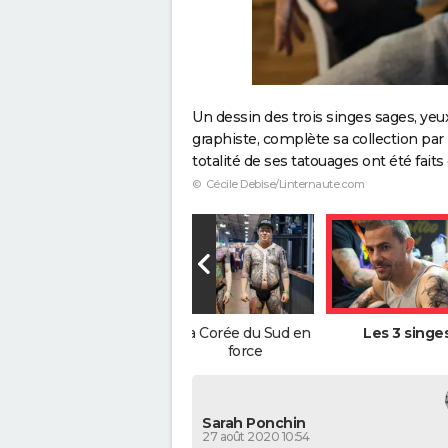
Un dessin des trois singes sages, yeux
graphiste, complète sa collection par l
totalité de ses tatouages ont été fait
© Cécile Debise/Linternaute.com
Des références
La Corée du Sud en
Les 3 singe
japonisantes
force
Sarah Ponchin
27 août 2020 10:54