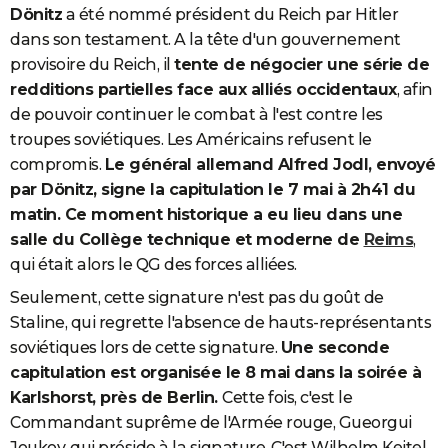
Dönitz
a été nommé président du Reich par Hitler
dans son testament. A la tête d'un gouvernement
provisoire du Reich, il
tente de négocier une série de
redditions partielles face aux alliés occidentaux
, afin
de pouvoir continuer le combat à l'est contre les
troupes soviétiques. Les Américains refusent le
compromis.
Le général allemand Alfred Jodl, envoyé
par Dönitz, signe la capitulation le 7 mai à 2h41 du
matin. Ce moment historique a eu lieu dans une
salle du Collège technique et moderne de
Reims
,
qui était alors le QG des forces alliées.
Seulement, cette signature n'est pas du goût de
Staline, qui regrette l'absence de hauts-représentants
soviétiques lors de cette signature.
Une seconde
capitulation est organisée le 8 mai dans la soirée à
Karlshorst, près de Berlin.
Cette fois, c'est le
Commandant suprême de l'Armée rouge, Gueorgui
Joukov, qui préside à la signature. C'est Wilhelm Keitel,