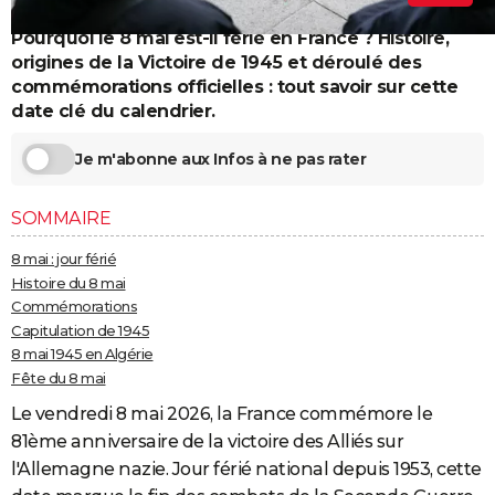
City break
Voyage de noces
Climat
Destinations
Voyage nature
Forum
+
PHOTO
Pourquoi le 8 mai est-il férié en France ? Histoire,
origines de la Victoire de 1945 et déroulé des
GUIDES D'ACHAT
commémorations officielles : tout savoir sur cette
date clé du calendrier.
BONS PLANS
Je m'abonne aux Infos à ne pas rater
CARTE DE VOEUX
Carte Bonne année
Carte Pâques
Carte de Noël
Carte Saint-Valentin
Carte d'anniversaire
DICTIONNAIRE
SOMMAIRE
Biographies
Expressions
Dictionnaire
Citations
Proverbes
PROGRAMME TV
8 mai : jour férié
Histoire du 8 mai
COPAINS D'AVANT
Commémorations
Capitulation de 1945
Se connecter
Collèges
Universités
Service militaire
S'inscrire
Lycées
Primaires
Entreprises
Avis de recherche
AVIS DE DÉCÈS
8 mai 1945 en Algérie
Fête du 8 mai
FORUM
Le vendredi 8 mai 2026, la France commémore le
Lifestyle
Sport
Television
Cinema
Bricolage
Culture
Auto
Voyage
81ème anniversaire de la victoire des Alliés sur
l'Allemagne nazie. Jour férié national depuis 1953, cette