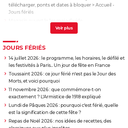
télécharger, ponts et dates à bloquer
> Accueil -
Jours fériés
Magasin ouvert le 1er mai
> Guide
25 mai férié
> Guide
Assomption 2026 : quelle est l'origine du 15 août
férié ?
> Guide
JOURS FÉRIÉS
14 juillet 2026 : le programme, les horaires, le défilé et
les festivités à Paris... Un jour de fête en France
Toussaint 2026 : ce jour férié n'est pas le Jour des
Morts, et voici pourquoi
11 novembre 2026 : que commémore-t-on
exactement ? L'Armistice de 1918 expliqué
Lundi de Pâques 2026 : pourquoi c'est férié, quelle
est la signification de cette fête ?
Repas de Noël 2026 : nos idées de recettes, des