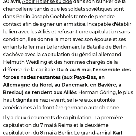
30 avril,
Adolf Hitler se suicide
dans son bunker de la
chancellerie, tandis que les soldats soviétiques sont
dans Berlin. Joseph Goebbels tente de prendre
contact afin de signer un armistice. Incapable d'établir
le lien avec les Alliés et refusant une capitulation sans
condition, il se donne la mort avec son épouse et ses
enfants le 1er mai. Le lendemain, la Bataille de Berlin
s'achève avec la capitulation du général allemand
Helmuth Weidling et des hommes chargés de la
défense de la capitale.
Du 4 au 6
mai, l'ensemble des
forces nazies restantes (aux Pays-Bas, en
Allemagne du Nord, au Danemark, en Bavière, à
Breslau) se rendent aux Alliés
. Herman Göring, le plus
haut dignitaire nazi vivant, se livre aux autorités
américaines à la frontière germano-autrichienne.
Il y a deux documents de capitulation : La première
capitulation du 7 mai à Reims et la deuxième
capitulation du 8 mai à Berlin. Le grand-amiral
Karl