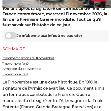
City break
Voyage de noces
Climat
Destinations
Voyage nature
Forum
+
PHOTO
108 ans après la signature de l'Armistice de 1918, la
France commémore, mercredi 11 novembre 2026, la
GUIDES D'ACHAT
fin de la Première Guerre mondiale. Tout ce qu'il
faut savoir sur l'histoire de ce jour.
BONS PLANS
Je m'abonne aux Infos à ne pas rater
CARTE DE VOEUX
Carte Bonne année
Carte Pâques
Carte de Noël
Carte Saint-Valentin
Carte d'anniversaire
DICTIONNAIRE
SOMMAIRE
Biographies
Expressions
Dictionnaire
Citations
Proverbes
PROGRAMME TV
Commémorations du 11 novembre
11 novembre férié
COPAINS D'AVANT
Armistice du 11 novembre
11 novembre 1918
Se connecter
Collèges
Universités
Service militaire
S'inscrire
Lycées
Primaires
Entreprises
Avis de recherche
AVIS DE DÉCÈS
Le 11 novembre est une date historique. En 1918, la
FORUM
signature de l'Armistice avait lieu. Ce document a mis
un terme aux combats de la Première Guerre
Lifestyle
Sport
Television
Cinema
Bricolage
Culture
Auto
Voyage
mondiale. Il a été signé entre l'Allemagne et la Triple
Entente (France, Grande-Bretagne, États-Unis) et a