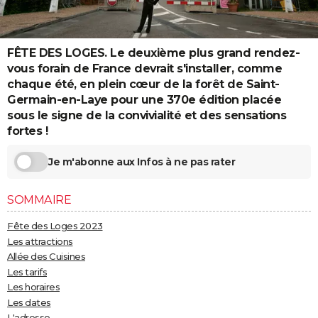
City break
Voyage de noces
Climat
Destinations
Voyage nature
Forum
+
PHOTO
GUIDES D'ACHAT
FÊTE DES LOGES. Le deuxième plus grand rendez-
vous forain de France devrait s'installer, comme
BONS PLANS
chaque été, en plein cœur de la forêt de Saint-
Germain-en-Laye pour une 370e édition placée
CARTE DE VOEUX
sous le signe de la convivialité et des sensations
Carte Bonne année
Carte Pâques
Carte de Noël
Carte Saint-Valentin
Carte d'anniversaire
fortes !
DICTIONNAIRE
Biographies
Expressions
Dictionnaire
Citations
Proverbes
PROGRAMME TV
Je m'abonne aux Infos à ne pas rater
COPAINS D'AVANT
SOMMAIRE
Se connecter
Collèges
Universités
Service militaire
S'inscrire
Lycées
Primaires
Entreprises
Avis de recherche
AVIS DE DÉCÈS
Fête des Loges 2023
Les attractions
FORUM
Allée des Cuisines
Les tarifs
Lifestyle
Sport
Television
Cinema
Bricolage
Culture
Auto
Voyage
Les horaires
Les dates
L'adresse