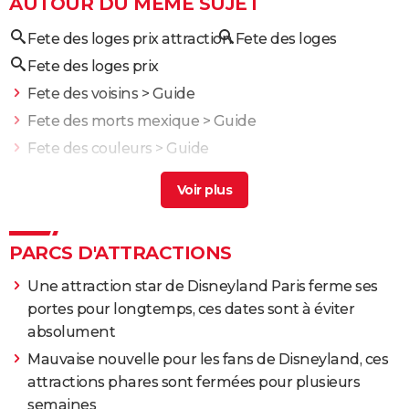
AUTOUR DU MÊME SUJET
Fete des loges prix attraction
Fete des loges
Fete des loges prix
Fete des voisins
> Guide
Fete des morts mexique
> Guide
Fete des couleurs
> Guide
Fête des rois
> Accueil - Jours de fête -
commémoration
Fete de la toussaint 2025
> Guide
PARCS D'ATTRACTIONS
Une attraction star de Disneyland Paris ferme ses
portes pour longtemps, ces dates sont à éviter
absolument
Mauvaise nouvelle pour les fans de Disneyland, ces
attractions phares sont fermées pour plusieurs
semaines