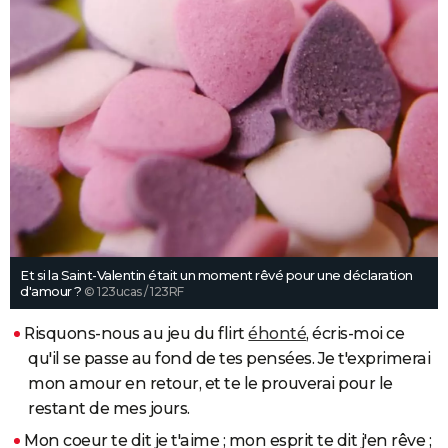
Et si la Saint-Valentin était un moment rêvé pour une déclaration
d'amour ?
© 123ucas / 123RF
Risquons-nous au jeu du flirt
éhonté
, écris-moi ce
qu'il se passe au fond de tes pensées. Je t'exprimerai
mon amour en retour, et te le prouverai pour le
restant de mes jours.
Mon coeur te dit je t'aime ; mon esprit te dit j'en rêve ;