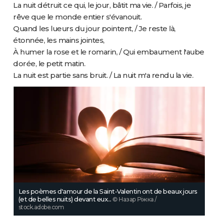
La nuit détruit ce qui, le jour, bâtit ma vie. / Parfois, je
rêve que le monde entier s'évanouit.
Quand les lueurs du jour pointent, / Je reste là,
étonnée, les mains jointes,
À humer la rose et le romarin, / Qui embaument l'aube
dorée, le petit matin.
La nuit est partie sans bruit. / La nuit m'a rendu la vie.
Les poèmes d'amour de la Saint-Valentin ont de beaux jours
(et de belles nuits) devant eux...
© Назар Ріжка /
stock.adobe.com