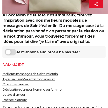
La Rédaction
City break
Voyage de noces
Climat
Destinations
Voyage nature
Forum
+
PHOTO
15 mai 2026 14:12
A l'occasion de la fête des amoureux, trouvez
GUIDES D'ACHAT
l'inspiration avec nos meilleurs modèles de
BONS PLANS
messages de Saint-Valentin. Du message court à la
déclaration passionnée en passant par la citation ou
CARTE DE VOEUX
le mot d'amour, vous trouverez forcément des
idées pour lui dire "je t'aime" avec originalité.
Carte Bonne année
Carte Pâques
Carte de Noël
Carte Saint-Valentin
Carte d'anniversaire
DICTIONNAIRE
Je m'abonne aux Infos à ne pas rater
Biographies
Expressions
Dictionnaire
Citations
Proverbes
PROGRAMME TV
COPAINS D'AVANT
SOMMAIRE
Se connecter
Collèges
Universités
Service militaire
S'inscrire
Lycées
Primaires
Entreprises
Avis de recherche
Meilleurs messages de Saint-Valentin
AVIS DE DÉCÈS
Joyeuse Saint-Valentin mon amour !
FORUM
Citations d'amour
Déclaration d'amour homme ou femme
Lifestyle
Sport
Television
Cinema
Bricolage
Culture
Auto
Voyage
Lettre d'amour
Poème d'amour
Trouver les mots justes pour exprimer son amour à la