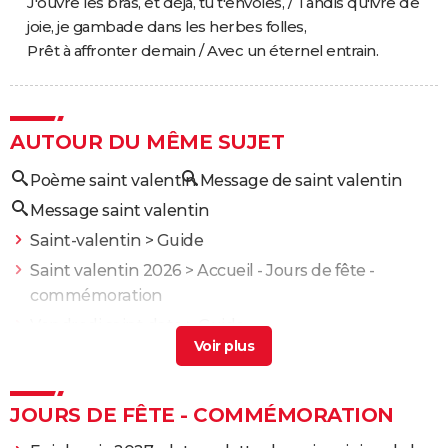
J'ouvre les bras, et déjà, tu t'envoles, / Tandis qu'ivre de
joie, je gambade dans les herbes folles,
Prêt à affronter demain / Avec un éternel entrain.
AUTOUR DU MÊME SUJET
Poème saint valentin
Message de saint valentin
Message saint valentin
Saint-valentin
> Guide
Saint valentin 2026
> Accueil - Jours de fête -
commémoration
Vendredi saint date
> Guide
Canal saint martin métro
> Guide
Saint petersbourg
> Guide
JOURS DE FÊTE - COMMÉMORATION