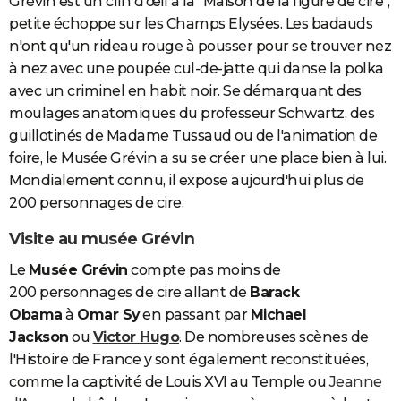
Grévin est un clin d'œil à la "Maison de la figure de cire",
petite échoppe sur les Champs Elysées. Les badauds
n'ont qu'un rideau rouge à pousser pour se trouver nez
à nez avec une poupée cul-de-jatte qui danse la polka
avec un criminel en habit noir. Se démarquant des
moulages anatomiques du professeur Schwartz, des
guillotinés de Madame Tussaud ou de l'animation de
foire, le Musée Grévin a su se créer une place bien à lui.
Mondialement connu, il expose aujourd'hui plus de
200 personnages de cire.
Visite au musée Grévin
Le
Musée Grévin
compte pas moins de
200 personnages de cire allant de
Barack
Obama
à
Omar Sy
en passant par
Michael
Jackson
ou
Victor Hugo
. De nombreuses scènes de
l'Histoire de France y sont également reconstituées,
comme la captivité de Louis XVI au Temple ou
Jeanne