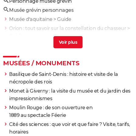
Personnage musee grevin
Musée grévin personnages
Musée d'aquitaine
> Guide
Orion : tout savoir sur la constellation du chasseur
>
Guide
Musée des augustins
> Guide
Musee de l'homme
> Guide
MUSÉES / MONUMENTS
Musee de la tapisserie de bayeux
> Guide
Basilique de Saint-Denis : histoire et visite de la
nécropole des rois
Monet à Giverny : la visite du musée et du jardin des
impressionnismes
Moulin Rouge : de son ouverture en
1889 au spectacle Féerie
Cité des sciences : que voir et que faire ? Visite, tarifs,
horaires