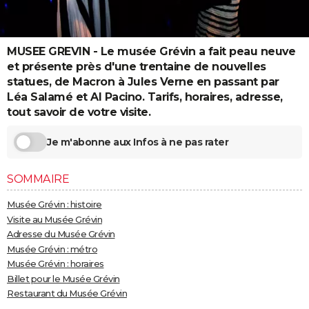
City break
Voyage de noces
Climat
Destinations
Voyage nature
Forum
+
PHOTO
GUIDES D'ACHAT
MUSEE GREVIN - Le musée Grévin a fait peau neuve
et présente près d'une trentaine de nouvelles
BONS PLANS
statues, de Macron à Jules Verne en passant par
Léa Salamé et Al Pacino. Tarifs, horaires, adresse,
CARTE DE VOEUX
tout savoir de votre visite.
Carte Bonne année
Carte Pâques
Carte de Noël
Carte Saint-Valentin
Carte d'anniversaire
DICTIONNAIRE
Je m'abonne aux Infos à ne pas rater
Biographies
Expressions
Dictionnaire
Citations
Proverbes
PROGRAMME TV
SOMMAIRE
COPAINS D'AVANT
Musée Grévin : histoire
Se connecter
Collèges
Universités
Service militaire
S'inscrire
Lycées
Primaires
Entreprises
Avis de recherche
AVIS DE DÉCÈS
Visite au Musée Grévin
Adresse du Musée Grévin
FORUM
Musée Grévin : métro
Musée Grévin : horaires
Lifestyle
Sport
Television
Cinema
Bricolage
Culture
Auto
Voyage
Billet pour le Musée Grévin
Restaurant du Musée Grévin