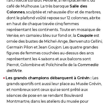
l'architecte Esnault Pelterie, à l'emplacement du
café de Mulhouse. La très baroque
Salle des
Colonnes
, sculptée et rehaussée d'or et de marbres,
dont le plafond voûté repose sur 12 colonnes, abrite
en haut de chaque travée cinq femmes
représentant les continents. Toute en mosaïque de
Venise, en camaïeu bleu sur fond or, la
Coupole
est
ornée des bustes de Michel-Ange, Benvenuto Cellini,
Germain Pilon et Jean Goujon. Les quatre grandes
figures de femmes couchées au-dessus des arcs
représentent les 4 saisons et aux balcons sont
Pierrot, Colombine et Polichinelle de la
Commedia
dell'Arte
.
Les grands champions débarquent à Grévin :
Les
grands sportifs ont aussi leur place au Musée Grévin,
et nombreux sont ceux qui se sont prêté aux
séances de pose en se rendant Boulevard
Montmartre, dans les ateliers du musée pour