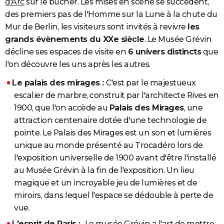
d'Arc
sur le bûcher. Les mises en scène se succèdent,
des premiers pas de l'Homme sur la Lune à la chute du
Mur de Berlin, les visiteurs sont invités à revivre
les
grands évènements du XXe siècle
. Le Musée Grévin
décline ses espaces de visite en
6 univers distincts
que
l'on découvre les uns après les autres.
Le palais des mirages :
C'est par le majestueux
escalier de marbre, construit par l'architecte Rives en
1900, que l'on accède au
Palais des Mirages
, une
attraction centenaire dotée d'une technologie de
pointe. Le Palais des Mirages est un son et lumières
unique au monde présenté au Trocadéro lors de
l'exposition universelle de 1900 avant d'être l'installé
au Musée Grévin à la fin de l'exposition. Un lieu
magique et un incroyable jeu de lumières et de
miroirs, dans lequel l'espace se dédouble à perte de
vue.
L'esprit de Paris :
Le musée Grévin a l'art de mettre