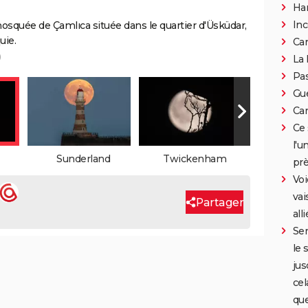
Han
Inc
mosquée de Çamlıca située dans le quartier d'Üsküdar,
uie.
Can
)
La 
Pa
Gue
Car
Ce 
l'u
Sunderland
Twickenham
prè
Voi
vai
Partager
all
Ser
le 
jus
cel
que