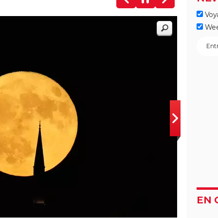
Voy
Wee
EN 