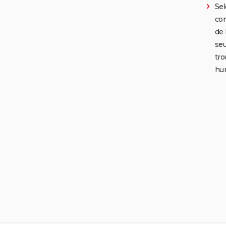
Sel
con
de 
seu
tro
hu