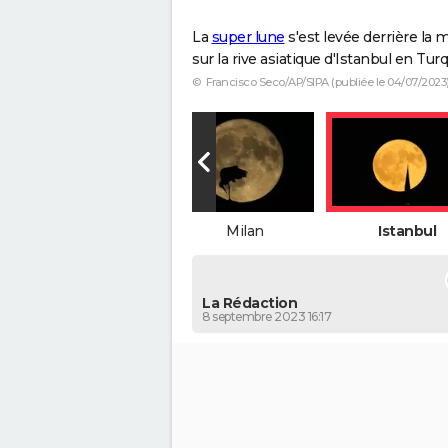
La
super lune
s'est levée derrière la 
sur la rive asiatique d'Istanbul en Turq
© Francisco Seco/AP/SIPA (publiée le 04/07/2023
St Mary's Island
Milan
Istanbul
La Rédaction
8 septembre 2023 16:17