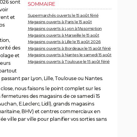
2026 sont
SOMMAIRE
voir
Supermarchés ouverts le 15 août férié
rent et
Magasins ouverts à Paris le 15 août
os
Magasins ouverts à Lyon à l'Assomption
g
Magasins ouverts à Marseille le 15 août
tion,
Magasins ouverts à Lille le 15 août 2026
orité des
Magasins ouverts à Bordeaux le 15 août férié
Magasins ouverts à Nantes le samedi 15 août
olage et
Magasins ouverts à Toulouse le 15 août férié
eurs
 partout
 passant par Lyon, Lille, Toulouse ou Nantes.
close, nous faisons le point complet sur les
s fermetures des magasins de ce samedi 15
uchan, E.Leclerc, Lidl), grands magasins
amaritaine, BHV) et centres commerciaux en
lée ville par ville pour planifier vos sorties sans