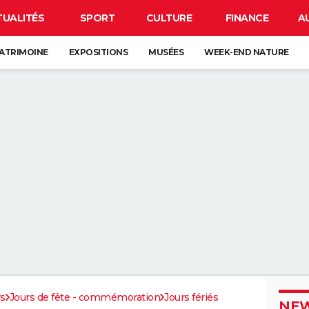
TUALITÉS
SPORT
CULTURE
FINANCE
A
ATRIMOINE
EXPOSITIONS
MUSÉES
WEEK-END NATURE
rs
Jours de fête - commémoration
Jours fériés
NEW