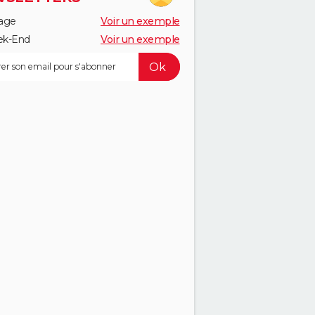
age
Voir un exemple
k-End
Voir un exemple