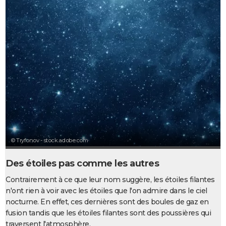
City break
Voyage de noces
Climat
Destinations
Voyage nature
Forum
+
PHOTO
GUIDES D'ACHAT
BONS PLANS
CARTE DE VOEUX
Carte Bonne année
Carte Pâques
Carte de Noël
Carte Saint-Valentin
Carte d'anniversaire
DICTIONNAIRE
Biographies
Expressions
Dictionnaire
Citations
Proverbes
PROGRAMME TV
COPAINS D'AVANT
© Tryfonov - stock.adobe.com
Se connecter
Collèges
Universités
Service militaire
S'inscrire
Lycées
Primaires
Entreprises
Avis de recherche
AVIS DE DÉCÈS
Des étoiles pas comme les autres
FORUM
Contrairement à ce que leur nom suggère, les étoiles filantes
n'ont rien à voir avec les étoiles que l'on admire dans le ciel
Lifestyle
Sport
Television
Cinema
Bricolage
Culture
Auto
Voyage
nocturne. En effet, ces dernières sont des boules de gaz en
fusion tandis que les étoiles filantes sont des poussières qui
traversent l'atmosphère.