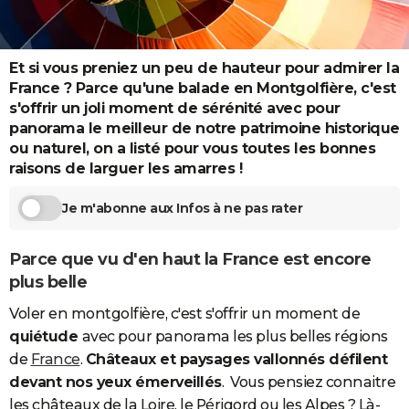
City break
Voyage de noces
Climat
Destinations
Voyage nature
Forum
+
PHOTO
GUIDES D'ACHAT
Et si vous preniez un peu de hauteur pour admirer la
France ? Parce qu'une balade en Montgolfière, c'est
BONS PLANS
s'offrir un joli moment de sérénité avec pour
panorama le meilleur de notre patrimoine historique
CARTE DE VOEUX
ou naturel, on a listé pour vous toutes les bonnes
Carte Bonne année
Carte Pâques
Carte de Noël
Carte Saint-Valentin
Carte d'anniversaire
raisons de larguer les amarres !
DICTIONNAIRE
Biographies
Expressions
Dictionnaire
Citations
Proverbes
PROGRAMME TV
Je m'abonne aux Infos à ne pas rater
COPAINS D'AVANT
Parce que vu d'en haut la France est encore
Se connecter
Collèges
Universités
Service militaire
S'inscrire
Lycées
Primaires
Entreprises
Avis de recherche
plus belle
AVIS DE DÉCÈS
Voler en montgolfière, c'est s'offrir un moment de
FORUM
quiétude
avec pour panorama les plus belles régions
Lifestyle
Sport
Television
Cinema
Bricolage
Culture
Auto
Voyage
de
France
.
Châteaux et paysages vallonnés défilent
devant nos yeux émerveillés
. Vous pensiez connaitre
les châteaux de la Loire, le Périgord ou les Alpes ? Là-